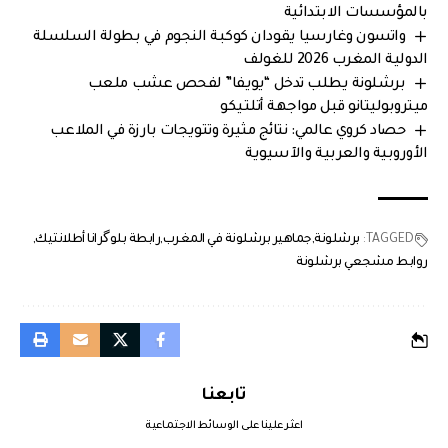
بالمؤسسات الابتدائية
واتسون وغارسيا يقودان كوكبة النجوم في بطولة السلسلة
الدولية المغرب 2026 للغولف
برشلونة يطلب تدخل “يويفا” لفحص عشب ملعب
ميتروبوليتانو قبل مواجهة أتلتيكو
حصاد كروي عالمي: نتائج مثيرة وتتويجات بارزة في الملاعب
الأوروبية والعربية والآسيوية
TAGGED:
برشلونة
جماهير برشلونة في المغرب
رابطة بلوگرانا أطلانتيك
روابط مشجعي برشلونة
تابعنا
اعثر علينا على الوسائط الاجتماعية