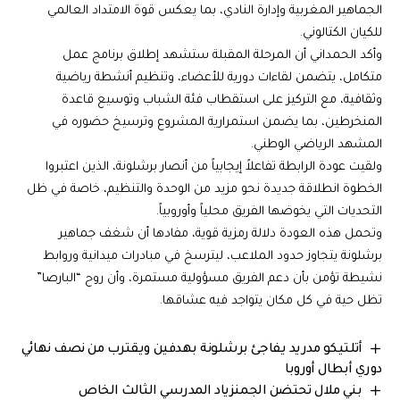
الجماهير المغربية وإدارة النادي، بما يعكس قوة الامتداد العالمي
للكيان الكتالوني.
وأكد الحمداني أن المرحلة المقبلة ستشهد إطلاق برنامج عمل
متكامل، يتضمن لقاءات دورية للأعضاء، وتنظيم أنشطة رياضية
وثقافية، مع التركيز على استقطاب فئة الشباب وتوسيع قاعدة
المنخرطين، بما يضمن استمرارية المشروع وترسيخ حضوره في
المشهد الرياضي الوطني.
ولقيت عودة الرابطة تفاعلاً إيجابياً من أنصار برشلونة، الذين اعتبروا
الخطوة انطلاقة جديدة نحو مزيد من الوحدة والتنظيم، خاصة في ظل
التحديات التي يخوضها الفريق محلياً وأوروبياً.
وتحمل هذه العودة دلالة رمزية قوية، مفادها أن شغف جماهير
برشلونة يتجاوز حدود الملاعب، ليترسخ في مبادرات ميدانية وروابط
نشيطة تؤمن بأن دعم الفريق مسؤولية مستمرة، وأن روح “البارصا”
تظل حية في كل مكان يتواجد فيه عشاقها.
أتلتيكو مدريد يفاجئ برشلونة بهدفين ويقترب من نصف نهائي
دوري أبطال أوروبا
بني ملال تحتضن الجمنزياد المدرسي الثالث الخاص