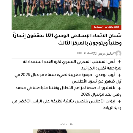
المنتخبات السنية
شبان الاتحاد الإسلامي الوجدي U21 يحققون إنجازاً
وطنياً ويتوجون بالمركز الثالث
ماتش بريس
By
شهرين ago
أنهى المنتخب المغربي النسوي لكرة القدم استعداداته
لمواجهة نظيره الجزائري
أيوب بوعدي.. جوهرة مغربية تضيء سماء مونديال 2026 في
أول ظهور مع أسود الأطلس
بلقشور: لا صحة لمزاعم التخاذل وثقتنا متواصلة في محمد
وهبي بعد مونديال 2026
لبؤات الأطلس ينتصرن بثلاثية نظيفة على الرأس الأخضر في
ودية الرباط
- الإعلانات -