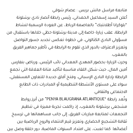
متابعة مراسل ماتش بريس : عصام شوقي
أعلن السيد إسماعيل الحمداني، رئيس رابطة أنصار نادي برشلونة
“بلوكرانا أطلانتيك” بالعاصمة الرباط، عن العودة الرسمية لنشاط
الرابطة، عقب زيارة خاصة إلى مدينة برشلونة حظي خلالها باستقبال من
مسؤولي النادي الكتالوني، في خطوة تعكس تجديد جسور التواصل
وتعزيز الاعتراف بالدور الذي تقوم به الرابطة في تأطير جماهير الفريق
بالمغرب.
وجرت الزيارة بحضور المهدي المعداني نائب الرئيس، ورياض بنفارس
أمين المال، حيث شكل اللقاء مناسبة لتأكيد متانة العلاقة التي تجمع
الرابطة بإدارة النادي الإسباني، وفتح آفاق جديدة للتعاون المستقبلي،
سواء على مستوى الأنشطة التنظيمية أو المبادرات ذات الطابع
الاجتماعي والثقافي.
وتُعد رابطة “PENYA BLAUGRANA ATLANTIQUE” من أبرز روابط
مشجعي برشلونة بالمغرب، إذ راكمت تجربة مميزة في تنظيم
التجمعات لمتابعة مباريات الفريق، إلى جانب مساهماتها في ترسيخ
ثقافة التشجيع الحضاري وتعزيز قيم الانتماء والروح الرياضية بين
أعضائها. كما لعبت، على امتداد السنوات الماضية، دور حلقة وصل بين