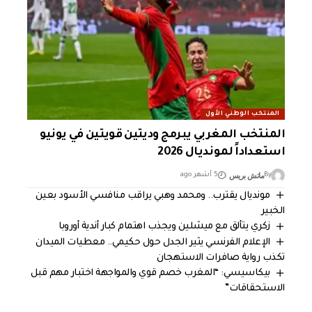
المنتخب الوطني الأول
المنتخب المغربي يبرمج وديتين قويتين في يونيو
استعداداً لمونديال 2026
ماتش بريس
By
5 أشهر ago
مونديال يقترب.. ومحمد وهبي يراقب منافسي الأسود بعين
الخبير
زكري يتألق مع ميشلين ويجذب اهتمام كبار أندية أوروبا
الإعلام الفرنسي يثير الجدل حول حكيمي.. معطيات الميدان
تكذب رواية صافرات الاستهجان
بيكاسيسي: “المغرب خصم قوي والمواجهة اختبار مهم قبل
الاستحقاقات”