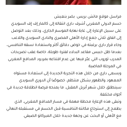
مراسل موقع ماتش بريس: بضر بنعيش
حسم الدولي المغربي أشرف داري انتقاله إلى كالمار إف إف السويدي
على سبيل الإعارة إلى غاية نهاية الموسم الجاري، وذلك بعد التوصل
إلى اتفاق ثلاثي جمع إدارة الأهلي المصري والنادي السويدي واللاعب.
وجاء قرار داري برغبته في خوض دقائق أكثر واستعادة نسقه التنافسي،
بعدما ظل حبيس مقاعد البدلاء لفترة طويلة، خاصة عقب تصريحات
المدرب ثوروب التي عبّر فيها عن عدم اقتناعه بمردود المدافع المغربي
في المرحلة الماضية.
ويسعى داري من خلال هذه التجربة الجديدة إلى استعادة مستواه
المعهود والظهور بشكل منتظم، خصوصًا أن الدوري السويدي
سينطلق خلال شهر أبريل المقبل، ما يمنحه فرصة انطلاقة جديدة في
أجواء مختلفة.
وتبقى هذه الإعارة محطة مهمة في مسار المدافع المغربي، الذي
يطمح إلى استرجاع مكانته التنافسية قبل الحسم في مستقبله النهائي
مع الأهلي أو البحث عن وجهة جديدة خلال الميركاتو الصيفي.