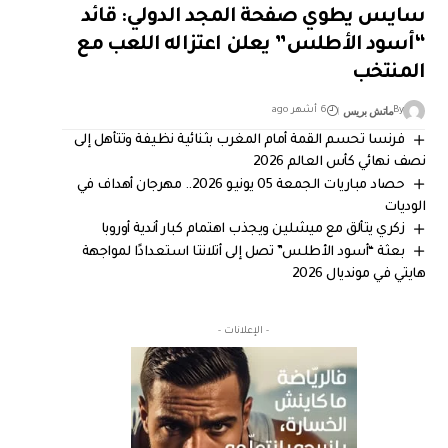
سايس يطوي صفحة المجد الدولي: قائد
“أسود الأطلس” يعلن اعتزاله اللعب مع
المنتخب
ماتش بريس
By
6 أشهر ago
فرنسا تحسم القمة أمام المغرب بثنائية نظيفة وتتأهل إلى
نصف نهائي كأس العالم 2026
حصاد مباريات الجمعة 05 يونيو 2026.. مهرجان أهداف في
الوديات
زكري يتألق مع ميشلين ويجذب اهتمام كبار أندية أوروبا
بعثة “أسود الأطلس” تصل إلى أتلانتا استعدادًا لمواجهة
هايتي في مونديال 2026
- الإعلانات -