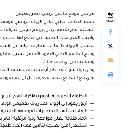
مراسل موقع ماتش بريس: بضر بنعيش
حسم الطاقم الطبي لنادي الرجاء الرياضي موقف 
SHARE
المقبلة أمام نهضة بركان، برسم مؤجل الجولة السا
وأثبتت الفحوصات الطبية التي خضع لها اللاعب ع
لحساب الجولة 13، ما بدد مخاوف غيابه عن الاستحقاق القادم.
ومنح الطاقم الطبي الضوء الأخضر للمدرب فادلو دي
وسلامته من أي مضاعفات.
وكان بولكسوت قد غادر أرضية ملعب محمد الخام
قوي مع المدافع محمد سعود، قبل أن يتم تعويضه 
البطولة الاحترافية المغربيةلكرة القدم تتربع
أرثور يعود إلى أجواء المباريات بقميص الوداد 
الوداد يستأنف التحضيرات لمواجهة الدشيرة
اتحاد طنجة يعلن مواجهة ودية مرتقبة أمام ب
استنفار أمني بطنجة لتأمين قمة اتحاد طنجة