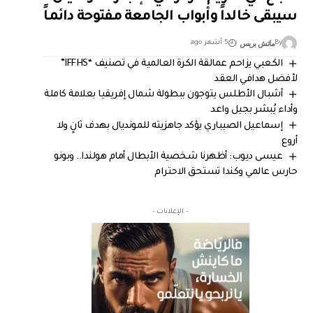
سيبقى خالداً وأبواب الجامعة مفتوحة دائماً
ماتش بريس
By
5 أشهر ago
الكعبي يزاحم عمالقة الكرة العالمية في تصنيف “IFFHS”
لأفضل هدافي العقد
أشبال الأطلس يتوجون ببطولة شمال إفريقيا بعلامة كاملة
وأداء يُبشر بجيل واعد
إسماعيل الصيباري يؤكد جاهزيته للمونديال بهدف ثانٍ ولا
أروع
عيسى ديوب: أظهرنا شخصية الأبطال أمام هولندا.. وبونو
حارس عالمي وكندا تستحق الاحترام
- الإعلانات -