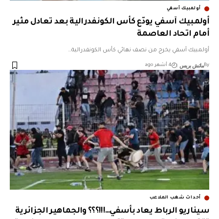
أولمبيك آسفي
أولمبيك آسفي يودّع كأس الكونفدرالية بعد تعادل مثير
أمام اتحاد العاصمة
أولمبيك آسفي يخرج من نصف نهائي كأس الكونفدرالية…
ماتش بريس
By
4 أشهر ago
أحداث شغب الملاعب
سيناريو الرباط يعاد بأسفي…!!!؟؟؟ والجماهير الجزائرية