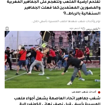
تقتحم ارضية الملعب وتتهجم على الجماهير المغربية
والمصورين المعتمدين كما فعلت الجماهير
السنغالية بالرباط…!؟
توتر وأحداث شغب شهدها ملعب المسيرة بآسفي خلال…
ماتش بريس
By
4 أشهر ago
أحداث شغب الملاعب
شغب جماهير اتحاد العاصمة يشعل أجواء ملعب
المسيرة بآسفي قبل نصف نهائي الكونفدرالية