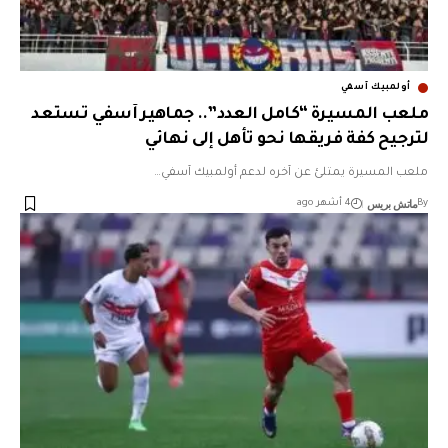
أولمبيك آسفي
ملعب المسيرة “كامل العدد”.. جماهير آسفي تستعد
لترجيح كفة فريقها نحو تأهل إلى نهائي
ملعب المسيرة يمتلئ عن آخره لدعم أولمبيك آسفي…
ماتش بريس
By
4 أشهر ago