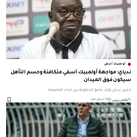
أولمبيك آسفي
ندياي: مواجهة أولمبيك آسفي متكافئة وحسم التأهل
سيكون فوق الميدان
لامين ندياي يؤكد تكافؤ الحظوظ بين اتحاد العاصمة…
ماتش بريس
By
4 أشهر ago