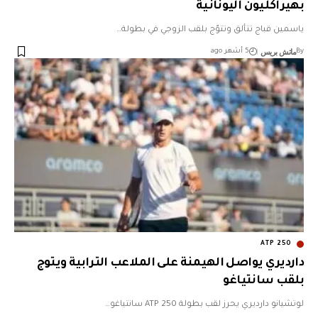
بهيراكليون اليونانية
ياسمين قباج تتألق وتتوّج بلقب الزوجي في بطولة…
ماتش بريس
By
5 أشهر ago
دارديري يواصل الهيمنة على الملاعب الترابية ويتوج
بلقب سانتياغو
لوتشيانو دارديري يحرز لقب بطولة ATP 250 سانتياغو…