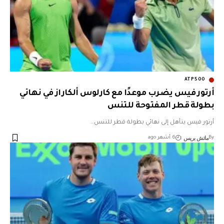
ATP500
أرتور فيس يضرب موعدًا مع كارلوس ألكاراز في نهائي
بطولة قطر المفتوحة للتنس
أرتور فيس يتأهل إلى نهائي بطولة قطر للتنس…
ماتش بريس
By
6 أشهر ago