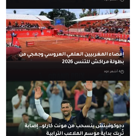
إقصاء المغربيين العلمي العروسي وجمجي من
بطولة مراكش للتنس 2026
4 أشهر ago
دجوكوفيتش ينسحب من مونت كارلو… إصابة
تُربك بداية موسم الملاعب الترابية