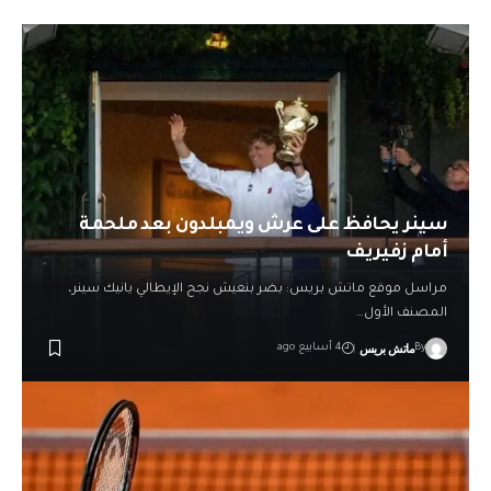
سينر يحافظ على عرش ويمبلدون بعد ملحمة
أمام زفيريف
مراسل موقع ماتش بريس: بضر بنعيش نجح الإيطالي يانيك سينر،
المصنف الأول…
ماتش بريس
By
4 أسابيع ago