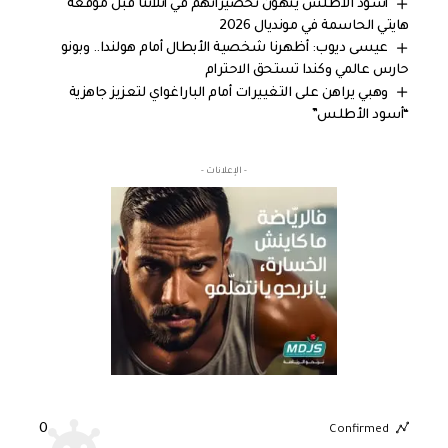
أسود الأطلس ينهون تحضيراتهم في أتلانتا قبل موقعة
هايتي الحاسمة في مونديال 2026
عيسى ديوب: أظهرنا شخصية الأبطال أمام هولندا.. وبونو
حارس عالمي وكندا تستحق الاحترام
وهبي يراهن على التغييرات أمام الباراغواي لتعزيز جاهزية
“أسود الأطلس”
- الإعلانات -
0
Confirmed