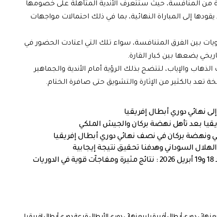
ة من المنافسة، حيث ستتعرف الأندية المتأهلة على خصومها
يقودها إلى المباراة النهائية، بما في ذلك احتمالات مواجهات
ت بين الفرق المتنافسة، سواء تلك التي اعتادت الحضور في
اريخي يضعها بين كبار القارة.
ذهاب والإياب، لتتضح بذلك الرؤية أمام الأندية والجماهير
ة تعد بالكثير من الإثارة والتشويق حتى صافرة الختام.
ى نهائي دوري أبطال إفريقيا
يقيا بعد تأهل نهضة بركان والجيش الملكي
كي ونهضة بركان في نصف نهائي دوري أبطال إفريقيا
هلال السوداني وهدفنا تحقيق نتيجة إيجابية
حصاد مباريات نهاية الأسبوع – السبت والأحد 18 و19 أبريل 2026 : نتائج مثيرة ومفاجآت قوية في الدوريات