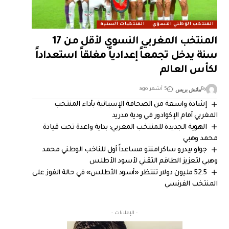
المنتخب الوطني النسوي
المنتخبات السنية
المنتخب المغربي النسوي لأقل من 17
سنة يدخل تجمعاً إعدادياً مغلقاً استعداداً
لكأس العالم
ماتش بريس
By
5 أشهر ago
إشادة واسعة من الصحافة الإسبانية بأداء المنتخب
المغربي أمام الإكوادور في ودية مدريد
الهوية الجديدة للمنتخب المغربي: بداية واعدة تحت قيادة
محمد وهبي
جواو بيدرو ساكرامنتو مساعداً أول للناخب الوطني محمد
وهبي لتعزيز الطاقم التقني لأسود الأطلس
52.5 مليون دولار تنتظر «أسود الأطلس» في حالة الفوز على
المنتخب الفرنسي
- الإعلانات -