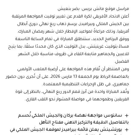
مراسل موقع ماتش بريس: بضر بنعيش
أعلن الاتحاد الأفريقي لكرة القدم عن تغيير توقيت المواجهة المرتقبة
بين الجيش الملكي وبيراميدز، برسم ذهاب ربع نهائي دوري أبطال
أفريقيا، وذلك مراعاةً لمواعيد الإفطار خلال شهر رمضان المبارك.
ووفق البرنامج الجديد، ستنطلق المباراة في تمام الساعة التاسعة
مساءً بتوقيت غرينيتش، بدل التوقيت الذي كان محددًا سلفًا، بما يتيح
للاعبين والجماهير متابعة اللقاء في ظروف مناسبة خلال الشهر
الفضيل.
ومن المنتظر أن تُقام هذه المواجهة على أرضية الملعب الأولمبي
بالعاصمة الرباط يوم الجمعة 13 مارس 2026، على أن تُجرى دون حضور
جماهيري، في ظل الإجراءات التنظيمية المعتمدة.
وتُعد المباراة واحدة من أبرز قمم الدور ربع النهائي، بالنظر إلى قوة
الفريقين وطموحهما في مواصلة المشوار نحو اللقب القاري.
سانتوس: مواجهة نهضة بركان والجيش الملكي تُحسم
بالتفاصيل الدقيقة والتركيز الذهني مفتاح التأهل
يورتشيتش يعلن قائمة بيراميدز لموقعة الجيش الملكي في