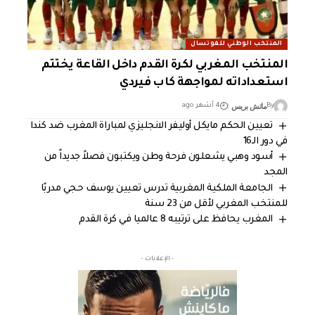
المنتخب الوطني للفوتسال
المنتخب المغربي لكرة القدم داخل القاعة يختتم
استعداداته لمواجهة كاب فيردي
ماتش بريس
By
4 أشهر ago
تعيين الحكم مايكل أوليفر الانجليزي لمباراة المغرب ضد كندا
في دور الـ16
أسود وهبي يشعلون فرحة وطن ويكتبون فصلاً جديداً من
المجد
الجامعة الملكية المغربية تدرس تعيين يوسف حجي مدربًا
للمنتخب المغربي لأقل من 23 سنة
المغرب يحافظ على ترتيبه 8 عالميا في كرة القدم
- الإعلانات -