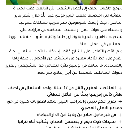
وترجع خلفيات الملف إلى أعمال الشغب التي اندلعت عقب المباراة
النهائية التي احتضنها ملعب الأمير مولاي عبد الله خلال شهر يناير
الماضي، حيث وُجهت للموقوفين تهم تخريب ممتلكات عمومية
والاعتداء على قوات الأمن. واعتمدت المحكمة في قراراتها على
تسجيلات كاميرات المراقبة وتقارير طبية وتقنية اعتُبرت أدلة تثبت تورط
المعنيين في أعمال العنف.
ولم يقتصر التفاعل على الشارع فقط، إذ دخلت الاتحاد السنغالي لكرة
القدم على خط الأزمة، معبرة عن استيائها من الأحكام وواصفة إياها
بالمشددة، ما ساهم في توسيع دائرة التضامن مع المشجعين وتعزيز
دعوات المقاطعة للضغط من أجل إطلاق سراحهم.
المنتخب المغربي لأقل من 17 سنة يواجه السنغال في نصف
نهائي كأس إفريقيا بحثًا عن التأهل للنهائي
تقرير حكم بنيني والمراقب الليبي تمهد لعقوبات كبيرة في حق
جماهير الاهلي المصري
في خبر عاجل صادر من ولاية أمن الدارالبيضاء
سيدات كوت ديفوار يحسمن الصدارة بثنائية أمام تنزانيا