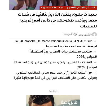
المنتخب الوطني النسوي
كرة القدم النسوية
سيدات ملاوي يكتبن التاريخ بثلاثية في شباك
مصر ويؤكدن طموحهن في كأس أمم إفريقيا
للسيدات
ماتش بريس
By
5 أيام ago
La CAF tranche : le Maroc vainqueur de la CAN 2025 sur
tapis vert après sanction du Sénégal
منتخب مدغشقر يواجه المغرب ودياً استعداداً
للمونديال2026
المنتخب المغربي يبرمج وديتين قويتين في يونيو استعداداً
لمونديال 2026
من “منبت الأحرار” إلى بلاد العم سام.. المنتخب المغربي
يفرض التعادل على المنتخب البرازيلي في قمة مونديالية مثيرة
- الإعلانات -