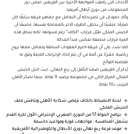
الأحداث التي رافقت المواجهة الأخيرة بين الفريقين ضمن دور
المجموعات من دوري أبطال أفريقيا.
وأكد حمودان في تصريحاته أن التعامل مع جماهير فريقه سابقًا كان
صارمًا، متمنيًا أن يحظى الطرف الآخر بالمعاملة نفسها، مضيفًا أن
الجيش الملكي تقبّل قرارات “الكاف” رغم قسوتها، لكنه ينتظر هذه
المرة قرارات منصفة تعكس مبدأ العدالة.
كما شدد على أن فريقه احترم العقوبات السابقة وتعامل معها بروح
رياضية، معربًا عن أمله في أن يتم اتخاذ الإجراءات اللازمة وفق ما
تقتضيه اللوائح.
يُذكر أن الفريقين ضمنا التأهل إلى ربع النهائي، حيث احتل الجيش
الملكي المركز الثاني في مجموعته برصيد 9 نقاط، بينما تصدّر الأهلي
الترتيب بـ10 نقاط.
لجنة الانضباط بالكاف ترفض شكاية الأهلي وتناقش ملف
الجيش الملكي
برنامج الجولة 17 من الدوري المغربي الإحترافي الأول لكرة القدم
يشعل المنافسة : مواجهات قوية ومواعيد حاسمة
موعد قرعة ربع نهائي دوري الأبطال والكونفدرالية الأفريقية