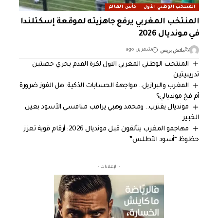
المنتخب الوطني الأول
كأس العالم
المنتخب المغربي يرفع جاهزيته لموقعة إسكتلندا
في مونديال 2026
ماتش بريس
By
شهرين ago
المنتخب الوطني المغربي الاول لكرة القدم يجري حصتين
تدريبيتين
المغرب والبرازيل.. مواجهة الحسابات الذكية: هل الفوز ضرورة
أم فخ مونديالي؟
مونديال يقترب.. ومحمد وهبي يراقب منافسي الأسود بعين
الخبير
مهاجمو المغرب يتألقون قبل مونديال 2026: أرقام قوية تعزز
حظوظ “أسود الأطلس”
- الإعلانات -