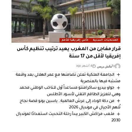
المنتخبات السنية
كأس إفريقيا للأمم
قرار مفاجئ من المغرب يعيد ترتيب تنظيم كأس
إفريقيا لأقل من 17 سنة
ماتش بريس
By
4 أشهر ago
الجامعة الملكية تعلن تضامنها مع عمر الهلالي بعد واقعة
مشتبه فيها بالعنصرية
جواو بيدرو ساكرامنتو مساعداً أول للناخب الوطني محمد
وهبي لتعزيز الطاقم التقني لأسود الأطلس
من دكة الوداد إلى عرش العالمية.. ياسين بونو قصة نجاح
تُلهم الأجيال في مونديال 2026
ملعب مراكش الكبير يبدأ رحلة التحديث استعدادًا لمونديال
2030