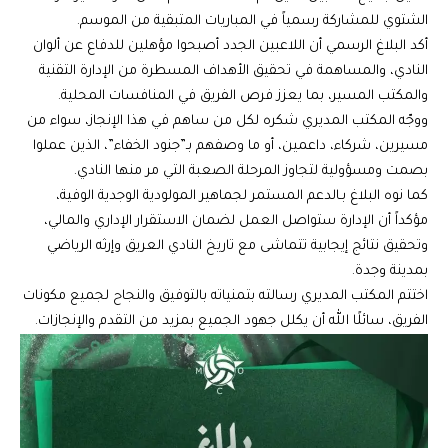
الشتوي للمشاركة رسمياً في المباريات المتبقية من الموسم.
أكد البلاغ الرسمي أن اللاعبين الجدد أصبحوا مؤهلين للدفاع عن ألوان
النادي، والمساهمة في تحقيق الأهداف المسطرة من الإدارة التقنية
والمكتب المسير، بما يعزز فرص الفريق في المنافسات المحلية.
ووجّه المكتب المديري شكره لكل من ساهم في هذا الإنجاز، سواء من
مسيرين، شركاء، داعمين، أو ما وصفهم بـ”جنود الخفاء”، الذين عملوا
بصمت ومسؤولية لتجاوز المرحلة الصعبة التي مر منها النادي.
كما نوه البلاغ بـالدعم المستمر لجماهير المولودية الوجدية الوفية،
مؤكداً أن الإدارة ستواصل العمل لضمان الاستقرار الإداري والمالي،
وتحقيق نتائج إيجابية تتماشى مع تاريخ النادي العريق وإرثه الرياضي
بمدينة وجدة.
اختتم المكتب المديري رسالته بتمنياته بالتوفيق والنجاح لجميع مكونات
الفريق، سائلًا الله أن يكلل جهود الجميع بمزيد من التقدم والإنجازات.