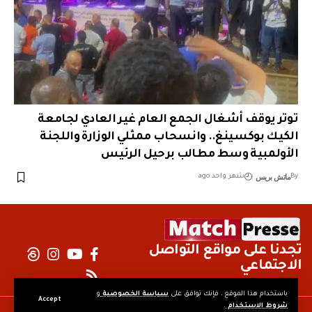
توتر يوقف أشغال الجمع العام غير العادي لجامعة
الكيك بوكسينغ.. وانسحاب ممثلي الوزارة واللجنة
الأولمبية وسط مطالب برحيل الرئيس
ماتش بريس
By
شهر واحد ago
تجدنا على مواقع التواصل
الاجتماعي
باستخدام هذا الموقع ، فإنك توافق على
سياسة الخصوصية
و
Accept
شروط الاستخدام
.