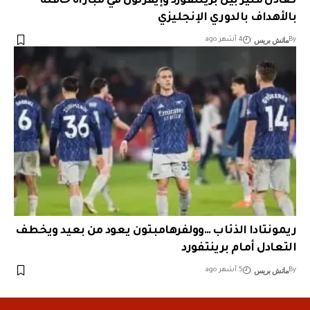
تعادل مثير بين برينتفورد وإيفرتون في مباراة حافلة
بالأهداف بالدوري الإنجليزي
ماتش بريس
By
4 أشهر ago
ريمونتادا الذئاب …وولفرهامبتون يعود من بعيد ويخطف
التعادل أمام برينتفورد
ماتش بريس
By
5 أشهر ago