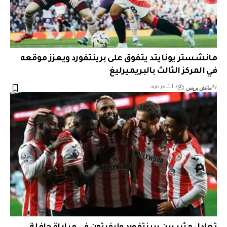
مانشستر يونايتد يتفوق على برينتفورد ويعزز موقعه
في المركز الثالث بالبريميرليغ
ماتش بريس
By
3 أشهر ago