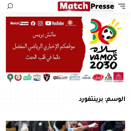
الوسم:
برينتفورد