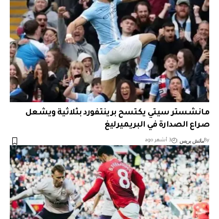
مانشستر سيتي يكتسح برينتفورد بثلاثية ويشعل
صراع الصدارة في البريميرليغ
ماتش بريس
By
3 أشهر ago