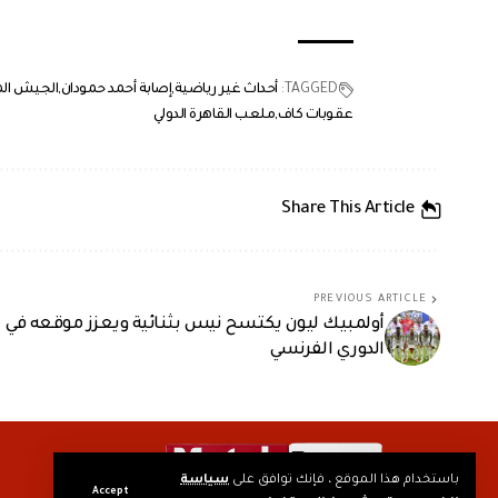
TAGGED:
أحداث غير رياضية
إصابة أحمد حمودان
الجيش الم
عقوبات كاف
ملعب القاهرة الدولي
Share This Article
PREVIOUS ARTICLE
أولمبيك ليون يكتسح نيس بثنائية ويعزز موقعه في
الدوري الفرنسي
باستخدام هذا الموقع ، فإنك توافق على
سياسة
Accept