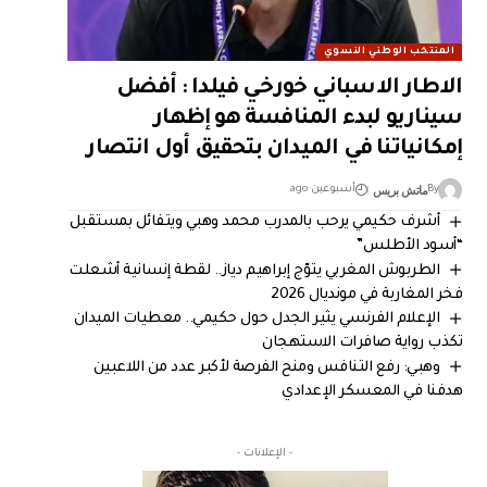
المنتخب الوطني النسوي
الاطار الاسباني خورخي فيلدا : أفضل
سيناريو لبدء المنافسة هو إظهار
إمكانياتنا في الميدان بتحقيق أول انتصار
ماتش بريس
By
أسبوعين ago
أشرف حكيمي يرحب بالمدرب محمد وهبي ويتفائل بمستقبل
“أسود الأطلس”
الطربوش المغربي يتوّج إبراهيم دياز.. لقطة إنسانية أشعلت
فخر المغاربة في مونديال 2026
الإعلام الفرنسي يثير الجدل حول حكيمي.. معطيات الميدان
تكذب رواية صافرات الاستهجان
وهبي: رفع التنافس ومنح الفرصة لأكبر عدد من اللاعبين
هدفنا في المعسكر الإعدادي
- الإعلانات -