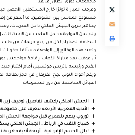
مجموعات دوري أبطال إفريقيا.
وعرفت المباراة توترًا خارج المستطيل الأخضر، حي
مستودع الملابس بين الشوطين، ما أسفر عن إصاب
جماهير فريق الجيش الملكي داخل المدرجات، وسط
ولم تخلُ المواجهة داخل الملعب من الاحتكاكات، 
البطاقة الصفراء لكل من ربيع حريمات من جانب 
وتعيد هذه الوقائع إلى الواجهة مسألة العقوبات ا
أن عوقب بعد مباراة الذهاب بإقامة مواجهتين دون ج
القدم ورئيسه باتريس موتسيبي أمام اختبار جديد 
ورغم أجواء التوتر، نجح الفريقان في حجز بطاقة العب
القبائل المنافسة من دور المجموعات.
الجيش الملكي يكشف تفاصيل توقيف زين ال
الأندية المغربية الأربعة تتعرف على خصومها ق
توروب يدعم بلعمري قبل مواجهة الجيش الم
ضياع اللقب في الرباط… الجيش الملكي يسقط 
ليالي الحسم الإفريقية.. أربعة أندية مغربية