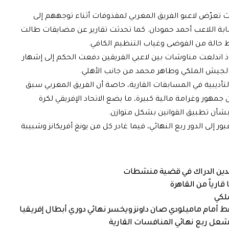
ث تعرّض لاعبو الفريق المغربي لمقذوفات أثناء توجههم إلى
ة اللاعب أحمد حمودان. كما تحدثت تقارير عن مضايقات طالت
 حالة من الفوضى وغياب التنظيم الكافي.
إذ اندلعت مناوشات بين لاعبي الفريقين دفعت الحكم إلى إشهار
الجيش الملكي وطاهر محمد من جانب الأهلي.
لتأديبية في المسابقات القارية، خاصة أن الفريق المغربي سبق
مهور وغرامة مالية كبيرة، ما يضع الاتحاد الإفريقي لكرة
بشأن تطبيق القوانين بشكل متوازن.
ور إلى الدور ربع النهائي، فيما غادر كل من يونغ أفريكانز وشبيبة
دين الدراك في قضية منشطات
ارياً من القاهرة
لكي
أمام ماميلودي صان داونز ويخسر نهائي دوري أبطال إفريقيا
 تشعل ربع نهائي المنافسات القارية