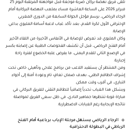
تلقى فريق نهضة بركان ضربة موجعة قبل مواجهته المرتقبة اليوم 25
فبراير 2026 على الساعة العاشرة مساء بملعب النهضة البركانية أمام
الرجاء الرياضي، برسم مؤجل الجولة السابعة من الدوري المغربي
الإحترافي الأول لكرة القدم، بعد تأكد غياب لاعبه أسامة المليوي بداعي
الإصابة.
وكان المليوي قد تعرض للإصابة في الأنفاس الأخيرة من اللقاء الأخير
أمام الفتح الرياضي، قبل أن تكشف الفحوصات الطبية عن إصابته بكسر
في الإصبع الثاني للقدم اليمنى، ما يفرض عليه الخضوع لفترة راحة
إجبارية.
ومن المنتظر أن يستفيد اللاعب من برنامج علاجي وتأهيلي خاص تحت
إشراف الطاقم الطبي، بهدف ضمان تعافٍ تام وعودة آمنة إلى أجواء
التباري، في أقرب وقت ممكن.
ويشكل هذا الغياب تحدياً إضافياً للطاقم التقني للفريق البركاني في
مباراة قوية تنتظرها جماهير النادي، في ظل سعي الفريق لمواصلة
نتائجه الإيجابية رغم الغيابات الاضطرارية.
الرجاء الرياضي يستهل مرحلة الإياب برباعية أمام الفتح
الرباطي في البطولة الاحترافية