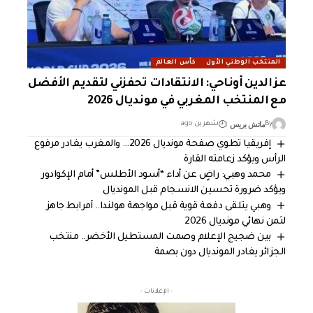
المنتخب الوطني الأول
كأس العالم
عز الدين أوناحي: الانتقادات تحفزني لتقديم الأفضل
مع المنتخب المغربي في مونديال 2026
ماتش بريس
By
شهرين ago
إفريقيا تطوي صفحة مونديال 2026… والمغرب يغادر مرفوع
الرأس ويؤكد زعامته القارة
محمد وهبي: راضٍ عن أداء “أسود الأطلس” أمام الإكوادور
ويؤكد ضرورة تحسين الانسجام قبل المونديال
وهبي يتلقى دفعة قوية قبل مواجهة هولندا.. أمرابط جاهز
لثمن نهائي مونديال 2026
بين ضجيج الإعلام وصمت المستطيل الأخضر.. منتخب
الجزائر يغادر المونديال دون بصمة
- الإعلانات -