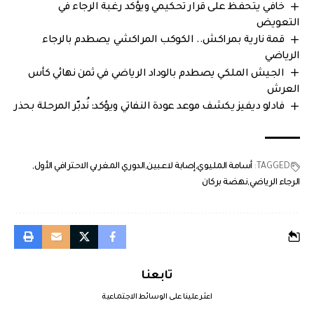
خافي يتحفظ على قرار تحكيمي ويؤكد رغبة الرجاء في
التعويض
قمة نارية بمراكش.. الكوكب المراكشي يصطدم بالرجاء
الرياضي
الجيش الملكي يصطدم بالوداد الرياضي في ثمن نهائي كأس
العرش
فادلو ديفيز يكشف موعد عودة النفاتي ويؤكد: نُدبّر المرحلة بحذر
TAGGED:
أسامة المليوي
إصابة لاعبين
الدوري المغربي الاحترافي الأول
الرجاء الرياضي
نهضة بركان
تابعنا
اعثر علينا على الوسائط الاجتماعية