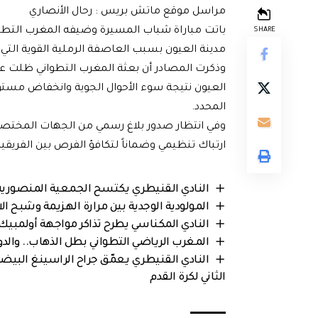
مراسل موقع ماتش بريس : رحال الأنصاري
باتت مباراة شباب المسيرة وضيفه المغرب التطوان
SHARE
مدينة العيون بسبب العاصفة الرملية القوية ال
وذكرت المصادر أن بعثة المغرب التطواني ظلت عالق
العيون نتيجة سوء الأحوال الجوية وانخفاض مستوى
المحدد.
وفي انتظار صدور بلاغ رسمي من الجهات المختصة، 
ارتباك تنظيمي وضماناً لتكافؤ الفرص بين الفريقي
النادي القنيطري يكتسح الجمعية المنصورية
المولودية الوجدية بين مرارة الهزيمة وشبح ال
النادي المكناسي يطرح تذاكر مواجهة أولمبي
المغرب الرياضي التطواني بطل الذهاب.. والدو
النادي القنيطري يعمّق جراح الراسينغ البيضاوي
الثاني لكرة القدم