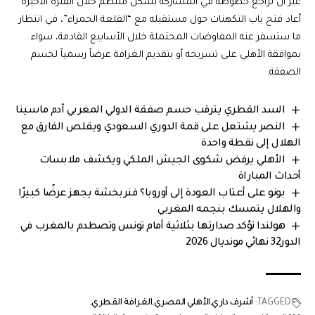
غير أن تراجع حظوظه في المشاركة بشكل منتظم خلال الفترة الأخيرة
أعاد فتح باب التكهنات حول مستقبله مع “القلعة الحمراء”، في انتظار
ما ستسفر عنه المفاوضات المحتملة خلال الأسابيع القادمة، سواء
بموافقة الأهلي على تسريحه أو بتقديم الغرافة عرضاً رسمياً لحسم
الصفقة.
السد القطري يترقب حسم صفقة الدولي المغربي آدم ماسينا
النصر يشتعل على قمة الدوري السعودي ويقلص الفارق مع
الهلال إلى نقطة واحدة
الأهلي يرفض شكوى الجيش الملكي ويكشف ملابسات
أحداث المباراة
بونو على أعتاب العودة إلى أوروبا؟ فنربخشة يجهز عرضًا كبيرًا
والهلال يتمسك بنجمه المغربي
هولندا تؤكد صدارتها بثلاثية أمام تونس وتصطدم بالمغرب في
الدور32 نهائي مونديال 2026
TAGGED:
أشرف داري
الأهلي المصري
الغرافة القطري