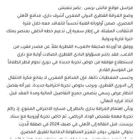
مراسل موقع ماتش بريس : بضر بنعيش
وضع الغرافة القطري الدولي المغربي أشرف داري، مدافع الأهلي
المصري، ضمن أولوياته الفنية تحسباً للتعاقد معه خلال فترة
الانتقالات المقبلة، في إطار سعيه إلى تدعيم خطه الخلفي بعنصر يملك
خبرة قارية ودولية.
ووفق ما أوردته صحيفة «العرب» القطرية نقلاً عن مصدر مقرب من
اللاعب، فقد باشر مسؤولو النادي القطري اتصالات أولية مع داري
لاستطلاع موقفه من خوض تجربة جديدة في دوري نجوم قطر انطلاقاً
من الموسم القادم.
وحسب المعطيات ذاتها، فإن المدافع المغربي لا يمانع فكرة الانتقال
إلى الدوري القطري، ويرحب بخوض تجربة احترافية جديدة، غير أنه يفضل
انتظار عرض رسمي يتضمن جميع التفاصيل المالية ومدة العقد قبل
اتخاذ قراره النهائي.
ويأتي اهتمام الغرافة بداري بالنظر إلى مساره الاحترافي المتنوع، إذ راكم
تجربة مهمة بقميص الوداد الرياضي، ثم خاض تجربة أوروبية مع ستاد
بريست، قبل انتقاله إلى الأهلي في صيف 2024 في صفقة قُدرت
بحوالي مليوني دولار، لتعزيز المنظومة الدفاعية للفريق المصري.