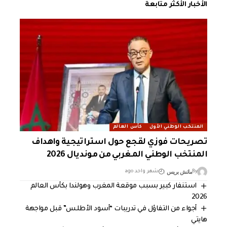
الأخبار الأكثر متابعة
المنتخب الوطني الأول
كأس العالم
تصريحات فوزي لقجع حول استراتيجية واهداف
المنتخب الوطني المغربي من مونديال 2026
ماتش بريس
By
شهر واحد ago
استنفار كبير بسبب موقعة المغرب وهولندا بكأس العالم
2026
أجواء من التفاؤل في تدريبات “أسود الأطلس” قبل مواجهة
هايتي