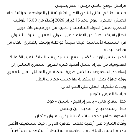
مراسل موقع ماتش بريس : بضر بنعيش
حسم الطاقم التقني للنادي الأهلي اختياراته قبل المواجهة المرتقبة أمام
الجيش الملكي، اليوم الاحد 15 فبراير 2026 إبتداءً من 16:00 بتوقيت
المغرب ضمن الجولة السادسة والأخيرة من دور مجموعات دوري
أبطال أفريقيا، حيث قرر الاعتماد على الدولي المغربي أشرف بنشرقي
في التشكيلة الأساسية، فيما سيبدأ مواطنه يوسف بلعمري اللقاء من
مقاعد البدلاء.
المدرب ييس توروب فضل الدفع ببنشرقي منذ البداية لتعزيز الفاعلية
الهجومية، في مباراة تحمل أهمية كبيرة للفريق المصري الساعي إلى
إنهاء دور المجموعات بأفضل صورة ممكنة. في المقابل، يبقى بلعمري
ورقة جاهزة يمكن الاستعانة بها حسب مجريات اللقاء.
وجاءت تشكيلة الأهلي على النحو التالي:
حراسة المرمى: شوبير
خط الدفاع: هاني – ياسر إبراهيم – ياسين – كوكا
خط الوسط: ديانغ – عطية – بن رمضان
الهجوم: طاهر محمد – أشرف بنشرقي – مروان عثمان
وتُقام المباراة على أرضية ملعب القاهرة الدولي، حيث يستضيف الأهلي
نظيره الجيش الملكي في مواجهة قوية يُنتظر أن تشهد تنافساً كبيراً