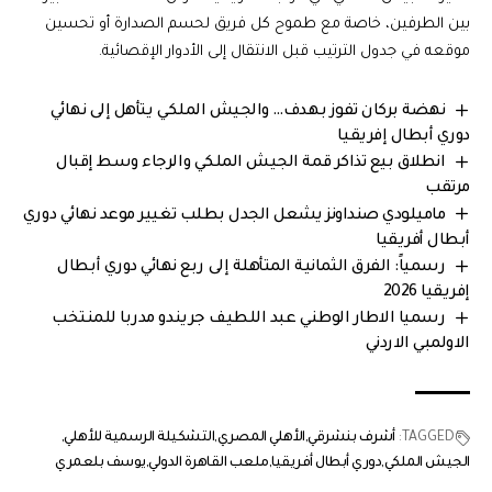
بين الطرفين، خاصة مع طموح كل فريق لحسم الصدارة أو تحسين
موقعه في جدول الترتيب قبل الانتقال إلى الأدوار الإقصائية.
نهضة بركان تفوز بهدف… والجيش الملكي يتأهل إلى نهائي
دوري أبطال إفريقيا
انطلاق بيع تذاكر قمة الجيش الملكي والرجاء وسط إقبال
مرتقب
ماميلودي صنداونز يشعل الجدل بطلب تغيير موعد نهائي دوري
أبطال أفريقيا
رسمياً: الفرق الثمانية المتأهلة إلى ربع نهائي دوري أبطال
إفريقيا 2026
رسميا الاطار الوطني عبد اللطيف جريندو مدربا للمنتخب
الاولمبي الاردني
TAGGED:
أشرف بنشرقي
الأهلي المصري
التشكيلة الرسمية للأهلي
الجيش الملكي
دوري أبطال أفريقيا
ملعب القاهرة الدولي
يوسف بلعمري