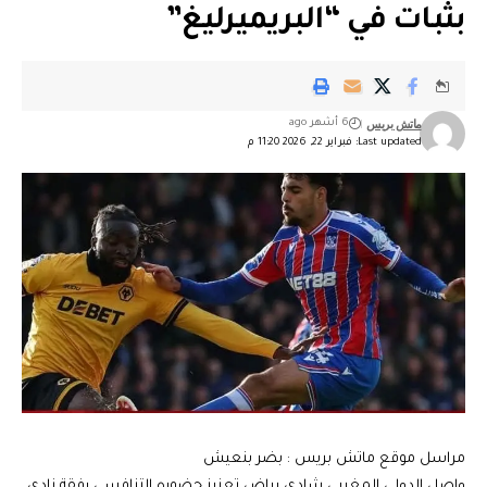
بثبات في “البريميرليغ”
ماتش بريس
6 أشهر ago
Last updated: فبراير 22, 2026 11:20 م
مراسل موقع ماتش بريس : بضر بنعيش
واصل الدولي المغربي شادي رياض تعزيز حضوره التنافسي رفقة نادي