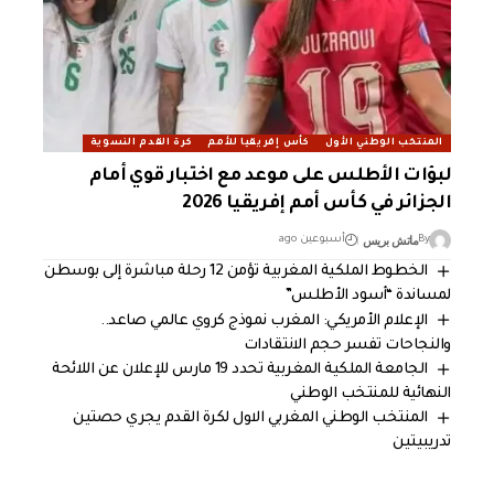
المنتخب الوطني الأول
كأس إفريقيا للأمم
كرة القدم النسوية
لبؤات الأطلس على موعد مع اختبار قوي أمام
الجزائر في كأس أمم إفريقيا 2026
ماتش بريس
By
أسبوعين ago
الخطوط الملكية المغربية تؤمن 12 رحلة مباشرة إلى بوسطن
لمساندة “أسود الأطلس”
الإعلام الأمريكي: المغرب نموذج كروي عالمي صاعد..
والنجاحات تفسر حجم الانتقادات
الجامعة الملكية المغربية تحدد 19 مارس للإعلان عن اللائحة
النهائية للمنتخب الوطني
المنتخب الوطني المغربي الاول لكرة القدم يجري حصتين
تدريبيتين