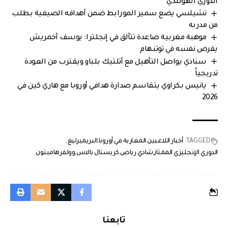
الدوري الهولندي
تشيلسي يضع سمير المورابط ضمن أهدافه الصيفية بطلب
من مدربه
موهبة مغربية صاعدة تتألق في إنجلترا: يوسف أخمريش
يفرض نفسه في توتنهام
سنادي يواصل التأهيل مع أتلتيك بلباو ويقترب من العودة
تدريجياً
يانيس بكراوي يتقاسم صدارة هدافي أوروبا مع هاري كين في
2026
TAGGED:
أخبار اللاعبين المغاربة في أوروبا
البريميرليغ
الدوري الإنجليزي الممتاز
شادي رياض
كريستال بالاس
وولفرهامبتون
تابعنا