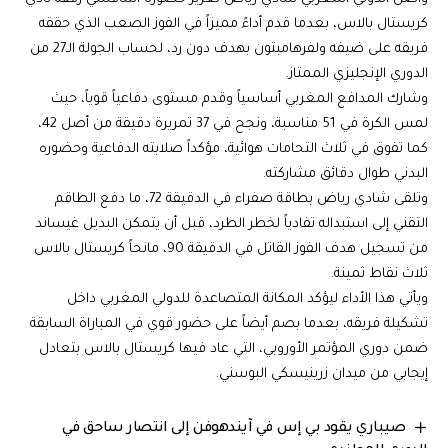
كريستال بالاس، بعدما قدم أداءً مميزاً في الفوز الصعب الذي حققه
فريقه على ضيفه ولفرهامبتون بهدف دون رد، لحساب الجولة الـ27 من
الدوري الإنجليزي الممتاز.
وشارك المدافع المغربي أساسياً وقدم مستوى دفاعياً قوياً، حيث
لمس الكرة في 51 مناسبة، ونجح في 37 تمريرة دقيقة من أصل 42،
كما تفوق في ثلاث التحامات هوائية، مؤكداً صلابته الدفاعية وحضوره
البدني طوال دقائق مشاركته.
وتلقى شادي رياض بطاقة صفراء في الدقيقة 72، ما دفع الطاقم
التقني إلى استبداله تفادياً لخطر الطرد، قبل أن يتمكن البديل غيساند
من تسجيل هدف الفوز القاتل في الدقيقة 90، مانحاً كريستال بالاس
ثلاث نقاط ثمينة.
ويأتي هذا الأداء ليؤكد المكانة المتصاعدة للدولي المغربي داخل
تشكيلة فريقه، بعدما بصم أيضاً على حضور قوي في المباراة السابقة
ضمن دوري المؤتمر الأوروبي، التي عاد فيها كريستال بالاس بتعادل
إيجابي من ميدان زرينيسكي البوسني.
صيباري يقود بي إس في آيندهوفن إلى انتصار ساحق في