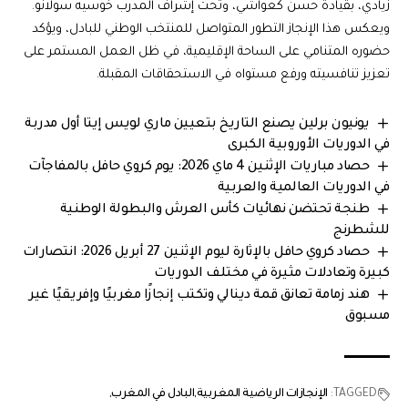
زيادي، بقيادة حسن كعواشي، وتحت إشراف المدرب خوسيه سولانو.
ويعكس هذا الإنجاز التطور المتواصل للمنتخب الوطني للبادل، ويؤكد
حضوره المتنامي على الساحة الإقليمية، في ظل العمل المستمر على
تعزيز تنافسيته ورفع مستواه في الاستحقاقات المقبلة.
يونيون برلين يصنع التاريخ بتعيين ماري لويس إيتا أول مدربة
في الدوريات الأوروبية الكبرى
حصاد مباريات الإثنين 4 ماي 2026: يوم كروي حافل بالمفاجآت
في الدوريات العالمية والعربية
طنجة تحتضن نهائيات كأس العرش والبطولة الوطنية
للشطرنج
حصاد كروي حافل بالإثارة ليوم الإثنين 27 أبريل 2026: انتصارات
كبيرة وتعادلات مثيرة في مختلف الدوريات
هند زمامة تعانق قمة دينالي وتكتب إنجازًا مغربيًا وإفريقيًا غير
مسبوق
TAGGED:
الإنجازات الرياضية المغربية
البادل في المغرب