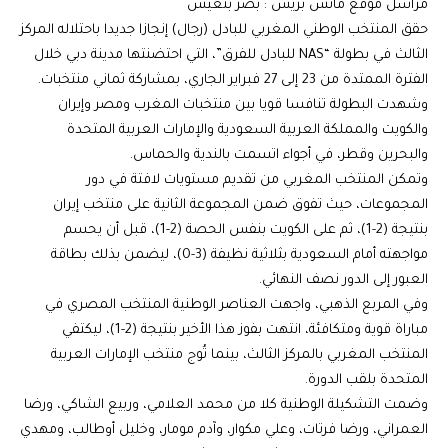
مراسل موقع ماتش بريس : بضر بنعيش
حقق المنتخب الوطني المغربي للبادل (رجال) إنجازا جديدا باحتلاله المركز
الثالث في بطولة “NAS للبادل للفرق”، التي احتضنتها مدينة دبي خلال
الفترة الممتدة من 23 إلى 27 فبراير الجاري، بمشاركة ثماني منتخبات.
وشهدت البطولة تنافسا قويا بين منتخبات المغرب ومصر وإيران
والكويت والمملكة العربية السعودية والإمارات العربية المتحدة
والبحرين وقطر، في أجواء اتسمت بالندية والحماس.
وتمكن المنتخب المغربي من تقديم مستويات لافتة في دور
المجموعات، حيث تفوق ضمن المجموعة الثانية على منتخب إيران
بنتيجة (2-1)، ثم على الكويت بنفس الحصة (2-1)، قبل أن يحسم
مواجهته أمام السعودية بثلاثية نظيفة (3-0)، ليضمن بذلك بطاقة
العبور إلى الدور نصف النهائي.
وفي المربع الذهبي، واجهت العناصر الوطنية المنتخب المصري في
مباراة قوية ومتكافئة، انتهت بفوز هذا الأخير بنتيجة (2-1)، ليكتفي
المنتخب المغربي بالمركز الثالث، بينما تُوج منتخب الإمارات العربية
المتحدة بلقب الدورة.
وضمت التشكيلة الوطنية كلا من محمد العلامي، وربيع الشاكي، ورضا
العمراني، ورضا فرتات، وعلي مكوار، وآدم مومار، وخليل أوطالب، ومهدي