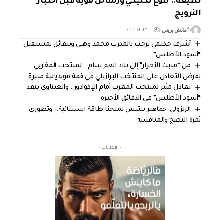
نظيفة.. تنوع تكتيكي ورسائل قوية قبل اختبار
النرويج
ماتش بريس
By
شهرين ago
أشرف حكيمي يرحب بالمدرب محمد وهبي ويتفائل بمستقبل
“أسود الأطلس”
من “منبت الأحرار” إلى بلاد العم سام.. المنتخب المغربي
يفرض التعادل على المنتخب البرازيلي في قمة مونديالية مثيرة
تعادل مثير لمنتخب المغرب أمام الإكوادور.. والعيناوي ينقذ
“أسود الأطلس” في الدقائق الأخيرة
الزلزولي: جماهير بيتيس تمنحنا طاقة استثنائية… وتطوري
ثمرة النضج والمنافسة
- الإعلانات -