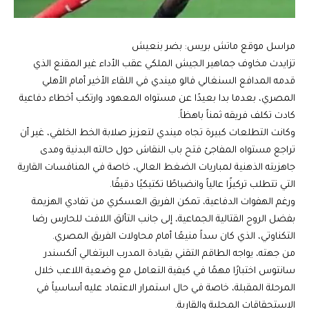
مراسل موقع ماتش بريس: بضر بنعيش
تزايدت مخاوف جماهير الجيش الملكي عقب الأداء غير المقنع الذي
قدمه المدافع السنغالي فالو ميندي في اللقاء الأخير أمام الأهلي
المصري، بعدما بدا بعيدًا عن مستواه المعهود وارتكب أخطاء دفاعية
كادت تكلف فريقه ثمناً باهظاً.
وكانت التطلعات كبيرة تجاه ميندي لتعزيز صلابة الخط الخلفي، غير أن
تراجع مستواه المفاجئ فتح باب النقاش حول حالته البدنية ومدى
جاهزيته الذهنية لمباريات الضغط العالي، خاصة في المنافسات القارية
التي تتطلب تركيزًا عالياً وانضباطًا تكتيكيًا دقيقًا.
ورغم الهفوات الدفاعية، تمكن الفريق العسكري من تفادي الهزيمة
بفضل الروح القتالية الجماعية، إلى جانب التألق اللافت للحارس رضا
التكناوتي، الذي كان سداً منيعًا أمام محاولات الفريق المصري.
من جهته، يواجه الطاقم التقني بقيادة المدرب البرتغالي ألكسندر
سانتوس اختبارًا مهمًا في كيفية التعامل مع وضعية اللاعب خلال
المرحلة المقبلة، خاصة في حال استمرار الاعتماد عليه أساسياً في
الاستحقاقات المحلية والقارية.