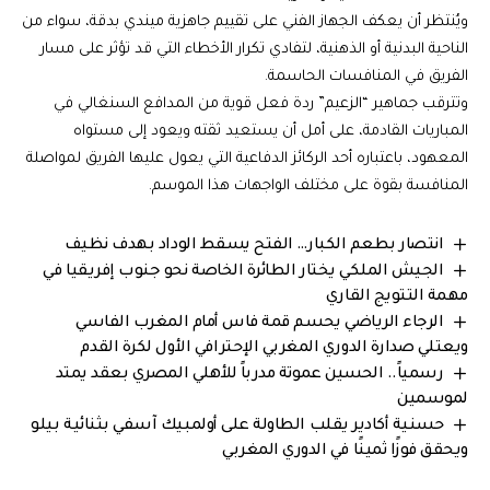
ويُنتظر أن يعكف الجهاز الفني على تقييم جاهزية ميندي بدقة، سواء من
الناحية البدنية أو الذهنية، لتفادي تكرار الأخطاء التي قد تؤثر على مسار
الفريق في المنافسات الحاسمة.
وتترقب جماهير “الزعيم” ردة فعل قوية من المدافع السنغالي في
المباريات القادمة، على أمل أن يستعيد ثقته ويعود إلى مستواه
المعهود، باعتباره أحد الركائز الدفاعية التي يعول عليها الفريق لمواصلة
المنافسة بقوة على مختلف الواجهات هذا الموسم.
انتصار بطعم الكبار… الفتح يسقط الوداد بهدف نظيف
الجيش الملكي يختار الطائرة الخاصة نحو جنوب إفريقيا في
مهمة التتويج القاري
الرجاء الرياضي يحسم قمة فاس أمام المغرب الفاسي
ويعتلي صدارة الدوري المغربي الإحترافي الأول لكرة القدم
رسمياً.. الحسين عموتة مدرباً للأهلي المصري بعقد يمتد
لموسمين
حسنية أكادير يقلب الطاولة على أولمبيك آسفي بثنائية بيلو
ويحقق فوزًا ثمينًا في الدوري المغربي