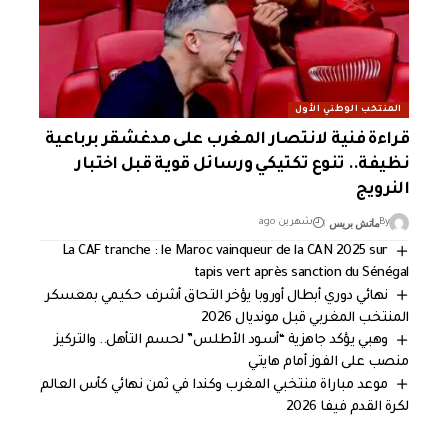
المنتخب الوطني الأول
قراءة فنية لانتصار المغرب على مدغشقر برباعية
نظيفة.. تنوع تكتيكي ورسائل قوية قبل اختبار
النرويج
ماتش بريس
By
شهرين ago
La CAF tranche : le Maroc vainqueur de la CAN 2025 sur
tapis vert après sanction du Sénégal
نهائي دوري أبطال أوروبا يؤخر التحاق أشرف حكيمي بمعسكر
المنتخب المغربي قبل مونديال 2026
وهبي يؤكد جاهزية “أسود الأطلس” لحسم التأهل.. والتركيز
منصب على الفوز أمام هايتي
موعد مباراة منتخبي المغرب وكندا في ثمن نهائي كأس العالم
لكرة القدم فيفا 2026