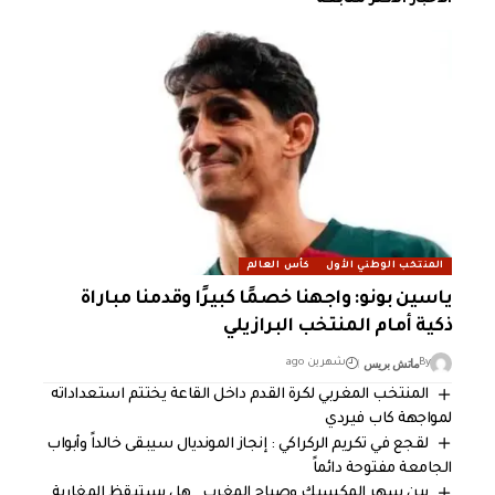
المنتخب الوطني الأول
كأس العالم
ياسين بونو: واجهنا خصمًا كبيرًا وقدمنا مباراة
ذكية أمام المنتخب البرازيلي
ماتش بريس
By
شهرين ago
المنتخب المغربي لكرة القدم داخل القاعة يختتم استعداداته
لمواجهة كاب فيردي
لقجع في تكريم الركراكي : إنجاز المونديال سيبقى خالداً وأبواب
الجامعة مفتوحة دائماً
بين سهر المكسيك وصباح المغرب.. هل يستيقظ المغاربة