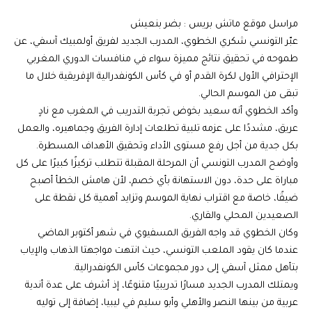
مراسل موقع ماتش بريس : بضر بنعيش
عبّر التونسي شكري الخطوي، المدرب الجديد لفريق أولمبيك آسفي، عن
طموحه في تحقيق نتائج مميزة سواء في منافسات الدوري المغربي
الإحترافي الأول لكرة القدم أو في كأس الكونفدرالية الإفريقية خلال ما
تبقى من الموسم الحالي.
وأكد الخطوي أنه سعيد بخوض تجربة التدريب في المغرب مع نادٍ
عريق، مشددًا على عزمه تلبية تطلعات إدارة الفريق وجماهيره، والعمل
بكل جدية من أجل رفع مستوى الأداء وتحقيق الأهداف المسطرة.
وأوضح المدرب التونسي أن المرحلة المقبلة تتطلب تركيزًا كبيرًا على كل
مباراة على حدة، دون الاستهانة بأي خصم، لأن هامش الخطأ أصبح
ضيقًا، خاصة مع اقتراب نهاية الموسم وتزايد أهمية كل نقطة على
الصعيدين المحلي والقاري.
وكان الخطوي قد واجه الفريق المسفيوي في شهر أكتوبر الماضي
عندما كان يقود الملعب التونسي، حيث انتهت مواجهتا الذهاب والإياب
بتأهل ممثل آسفي إلى دور مجموعات كأس الكونفدرالية.
ويمتلك المدرب الجديد مسارًا تدريبيًا متنوعًا، إذ أشرف على عدة أندية
عربية من بينها النصر والأهلي وأبو سليم في ليبيا، إضافة إلى توليه