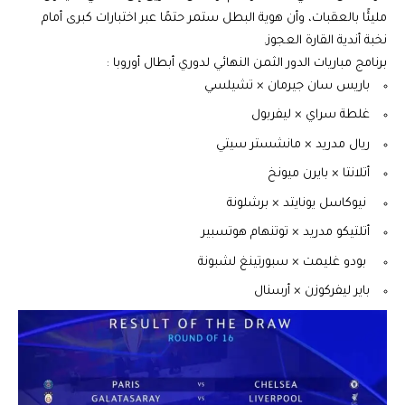
مليئًا بالعقبات، وأن هوية البطل ستمر حتمًا عبر اختبارات كبرى أمام
نخبة أندية القارة العجوز.
برنامج مباريات الدور الثمن النهائي لدوري أبطال أوروبا :
باريس سان جيرمان × تشيلسي
غلطة سراي × ليفربول
ريال مدريد × مانشستر سيتي
أتلانتا × بايرن ميونخ
⁠ نيوكاسل يونايتد × برشلونة
أتلتيكو مدريد × توتنهام هوتسبير
⁠ بودو غليمت × سبورتينغ لشبونة
باير ليفركوزن × أرسنال