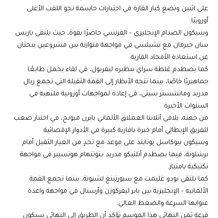
على اثنين وتضع كبار القارة في اختبارات حاسمة نحو اللقب الأغلى
أوروبيًا.
وسيكون الصدام الإنجليزي – الفرنسي حاضرًا بقوة، حيث يلتقي باريس
سان جيرمان مع تشيلسي في مواجهة متوازنة بين مشروعين يبحثان
عن استعادة الأمجاد القارية.
كما يصطدم غلطة سراي بنظيره ليفربول، في لقاء يحمل طابعًا
جماهيريًا خاصًا، بينما تتجه الأنظار إلى القمة الثقيلة التي تجمع ريال
مدريد ومانشستر سيتي، في إعادة لمواجهات أوروبية ملتهبة في
السنوات الأخيرة.
من جهته، يلاقي أتلانتا العملاق الألماني بايرن ميونخ، في اختبار صعب
للفريق الإيطالي أمام خبرة بافارية كبيرة في الأدوار الإقصائية.
وسيكون نيوكاسل يونايتد على موعد مع تحدٍ من العيار الثقيل أمام
برشلونة، فيما يصطدم أتلتيكو مدريد بـتوتنهام هوتسبير في مواجهة
تكتيكية بامتياز.
كما يلتقي بودو غليمت مع سبورتينغ لشبونة، بينما تجمع القمة
الألمانية – الإنجليزية بين باير ليفركوزن وأرسنال في مواجهة واعدة
عنوانها السرعة والضغط العالي.
قرعة ثمن النهائي هذا الموسم تؤكد أن الطريق إلى النهائي سيكون