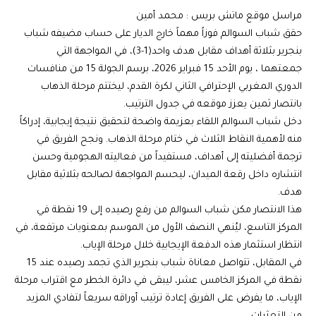
مراسل موقع ماتش بريس : محمد أمين
حقق شباب السوالم فوزاً مهماً خارج الديار على حساب مضيفه شباب
بنجرير بثلاثة أهداف مقابل هدف واحد(1-3)، في المواجهة التي
جمعتهما ، يوم الأحد 15 فبراير 2026، برسم الجولة 15 من منافسات
الدوري المغربي الإحترافي الثاني لكرة القدم، ليختتم مرحلة الذهاب
بانتصار ثمين يعزز موقعه في جدول الترتيب.
دخل شباب السوالم اللقاء بعزيمة واضحة لتحقيق نتيجة إيجابية، إدراكاً
منه لأهمية النقاط الثلاث في ختام مرحلة الذهاب. ونجح الفريق في
ترجمة أفضليته إلى أهداف، مستفيداً من فعاليته الهجومية وحسن
انتشاره داخل رقعة الميدان، ليحسم المواجهة لصالحه بثلاثية مقابل
هدف.
هذا الانتصار مكن شباب السوالم من رفع رصيده إلى 19 نقطة في
المركز التاسع، ليُنهي النصف الأول من الموسم بمعنويات مرتفعة، في
انتظار استثمار هذه الدفعة الإيجابية خلال مرحلة الإياب.
في المقابل، تتواصل معاناة شباب بنجرير الذي تجمد رصيده عند 15
نقطة في المركز الخامس عشر، ليبقى في دائرة الخطر مع اقتراب مرحلة
الإياب، ما يفرض على الفريق إعادة ترتيب أوراقه سريعاً لتفادي المزيد