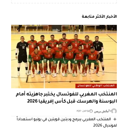
الأخبار الأكثر متابعة
المنتخب الوطني للفوتسال
المنتخب المغربي للفوتسال يختبر جاهزيته أمام
البوسنة والهرسك قبل كأس إفريقيا 2026
ماتش بريس
By
يومين ago
المنتخب المغربي يبرمج وديتين قويتين في يونيو استعداداً
لمونديال 2026