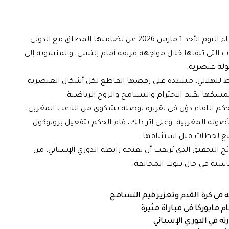
أعربت الجامعة الملكية المغربية لكرة القدم، مساء اليوم الأحد 1 مارس 2026 عن تضامنها المطلق مع الدولي
ت التي تلقاها خلال مواجهة فريقه أمام إلتشي، والمنسوبة إلى
مولة عنصرية.
ط للهلالي، مشددة على رفضها القاطع لكل أشكال العنصرية
تمسكها بقيم الاحترام والتسامح والروح الرياضية.
ن حكم اللقاء دوّن في تقريره توصله بشكوى من اللاعب المغربي،
صوله المغربية. وعلى إثر ذلك، قام الحكم بتفعيل بروتوكول
ضع لحظات قبل استئنافها.
ج التحقيق الذي يُرتقب أن تفتحه رابطة الدوري الإسباني، من
ناسبة في حال ثبوت المخالفة.
 في كرة القدم وتعزيز قيم التسامح
 مايوركا في مباراة مثيرة
ته في الدوري الإسباني