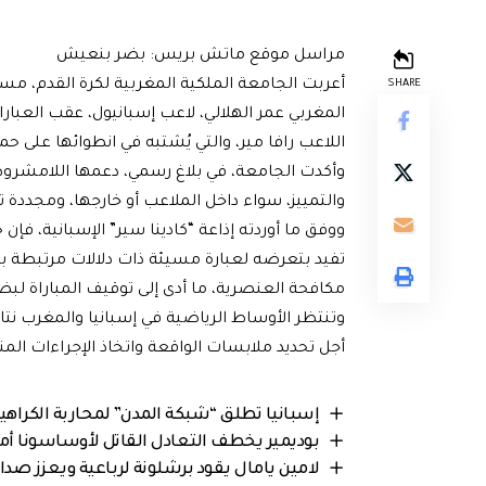
مراسل موقع ماتش بريس: بضر بنعيش
SHARE
المغربي عمر الهلالي، لاعب إسبانيول، عقب العبارا
اللاعب رافا مير، والتي يُشتبه في انطوائها على ح
وأكدت الجامعة، في بلاغ رسمي، دعمها اللامشرو
والتمييز، سواء داخل الملاعب أو خارجها، ومجددة 
ووفق ما أوردته إذاعة “كادينا سير” الإسبانية، فإ
تفيد بتعرضه لعبارة مسيئة ذات دلالات مرتبطة بأ
مكافحة العنصرية، ما أدى إلى توقيف المباراة لب
وتنتظر الأوساط الرياضية في إسبانيا والمغرب نتائ
أجل تحديد ملابسات الواقعة واتخاذ الإجراءات الم
إسبانيا تطلق “شبكة المدن” لمحاربة الكراهية
بوديمير يخطف التعادل القاتل لأوساسونا أمام
لامين يامال يقود برشلونة لرباعية ويعزز صدار