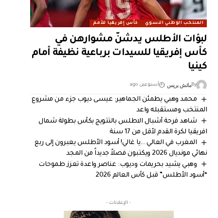
المنتخب الوطني النسوي
كأس إفريقيا للأمم
لبؤات الأطلس يدشنّ مشوارهن في
كأس إفريقيا للسيدات برباعية نظيفة أمام
كينيا
ماتش بريس
By
أسبوعين ago
محمد وهبي يطمئن الجماهير: عيسى ديوب جزء من مشروع
المنتخب ومستقبله واعد
شاهد فرحة أشبال الاطلس بالتتويج بكأس بطولة شمال
افريقيا لكرة القدم لأقل من 17 سنة
المغرب في العالي …يا غالي! أسود الأطلس يعبرون إلى ربع
نهائي مونديال 2026 ويكتبون فصلاً جديداً من المجد
وهبي يشيد بحريمات وديوب: عناصر واعدة تعزز طموحات
“أسود الأطلس” قبل كأس العالم 2026
- الإعلانات -