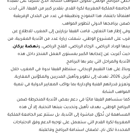
حظي البرنامج الوطني لتكوين المواهب الشابة، الذي تشرف على تنفيذه
الجامعة الملكية المغربية لكرة القدم، بتقدير كبير من الفيفا، التي أبدت
اهتمامًا باعتماد هذا النموذج وتطبيقه في عدد من البلدان الإفريقية
ضمن برنامجها الدولي لتطوير المواهب.
وفي إطار هذا التعاون، قامت الفيفا بزيارتين إلى المغرب للاطلاع عن
قرب على المشروع الوطني، شملت زيارة عدد من الأندية المغربية، من
بينها الوداد الرياضي، الرجاء الرياضي، الفتح الرياضي، و
نهضة بركان
،
حيث أعربت عن إعجابها الكبير بمستوى العمل المنجز داخل هذه
الأندية والمراحل التي يمر بها البرنامج.
وبناءً على هذا التقييم الإيجابي، ستنظم الفيفا ندوة في المغرب خلال
أبريل 2026، تهدف إلى تطوير وتأهيل المدربين والمكوّنين المغاربة،
وتعزيز قدراتهم الفنية والإدارية بما يواكب المعايير الدولية في تنمية
المواهب الشابة.
كما ستساهم الفيفا ماليًا في دعم بعض الأندية المنخرطة ضمن
البرنامج الوطني، بهدف تأهيل وتحديث بنيتها التحتية، إلا أن هذه
المساهمة لن تُحوّل مباشرة إلى الأندية، بل ستتم عبر الجامعة الملكية
المغربية لكرة القدم التي ستعمل على توجيه الدعم وفق الاحتياجات
المحددة لكل نادٍ، لضمان استدامة البرنامج وفاعليته.