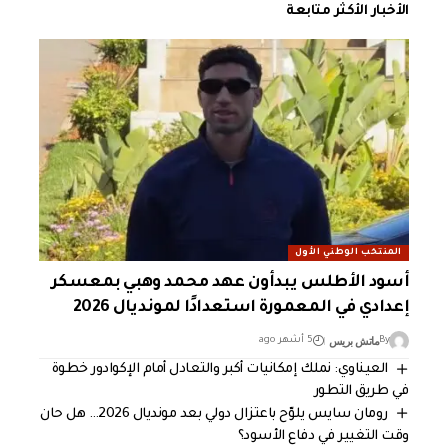
الأخبار الأكثر متابعة
المنتخب الوطني الأول
أسود الأطلس يبدأون عهد محمد وهبي بمعسكر
إعدادي في المعمورة استعدادًا لمونديال 2026
ماتش بريس
By
5 أشهر ago
العيناوي: نملك إمكانيات أكبر والتعادل أمام الإكوادور خطوة
في طريق التطور
رومان سايس يلوّح باعتزال دولي بعد مونديال 2026… هل حان
وقت التغيير في دفاع الأسود؟