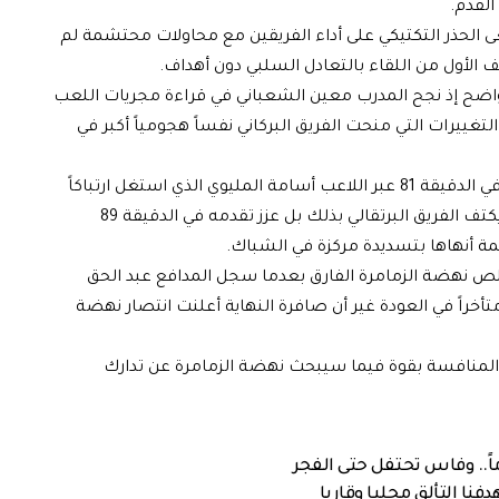
القدم.
 الحذر التكتيكي على أداء الفريقين مع محاولات محتشمة لم
 الأول من اللقاء بالتعادل السلبي دون أهداف.
ضح إذ نجح المدرب معين الشعباني في قراءة مجريات اللعب
تغييرات التي منحت الفريق البركاني نفساً هجومياً أكبر في
وتمكن نهضة بركان من فك شفرة دفاع الزمامرة في الدقيقة 81 عبر اللاعب أسامة المليوي الذي استغل ارتباكاً
داخل منطقة الجزاء ليوقع على هدف السبق ولم يكتف الفريق البرتقالي بذلك بل عزز تقدمه في الدقيقة 89
أنهاها بتسديدة مركزة في الشباك.
لوقت بدل الضائع وتحديداً عند الدقيقة 92 قلص نهضة الزمامرة الفارق بعدما سجل المدافع عبد الحق
أخراً في العودة غير أن صافرة النهاية أعلنت انتصار نهضة
لة المنافسة بقوة فيما سيبحث نهضة الزمامرة عن تدارك
نا التألق محليا وقاريا