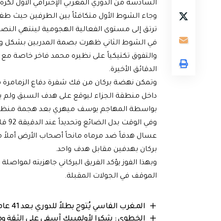
السادسة من الدوري المغربي الإحترافي الأول لكرة 
وجاء الشوط الأول متكافئاً بين الطرفين حيث طغى
ترتق إلى مستوى الفعالية الهجومية لينتهي النصف
في الشوط الثاني ظهرت بصمة المدربين بشكل وا
والتفوق تكتيكياً على نظيره محمد فاخر خاصة مع ال
الدقائق الأخيرة.
بواسطة المهاجم يوسف ميهري بعد هجمة منظمة 
وفي ا
عسال هدفاً ضد مرماه مانحاً أصحاب الأرض أملاً مت
بركان بهدفين مقابل هدف واحد.
وبهذا الفوز يؤكد الفريق البركاني جاهزيته لمواص
الموقف في الجولات المقبلة.
المغرب الفاسي يُتوج بطلاً للدوري بعد 41 عاماً.. وفاس تحتفل حتى الفجر
الخطوي : شكرا لأولمبيك آسفي على الثقة وهدف