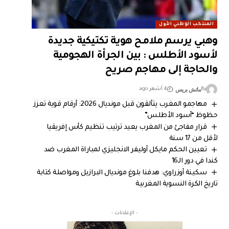
المنتخب الوطني الأول
وهبي يرسم ملامح هوية تكتيكية جديدة
لأسود الأطلس : بين الجرأة الهجومية
والحاجة إلى مهاجم صريح
ماتش بريس
By
4 أشهر ago
مهاجمو المغرب يتألقون قبل مونديال 2026: أرقام قوية تعزز
حظوظ “أسود الأطلس”
قرار مفاجئ من المغرب يعيد ترتيب تنظيم كأس إفريقيا
لأقل من 17 سنة
تعيين الحكم مايكل أوليفر الانجليزي لمباراة المغرب ضد
كندا في دور الـ16
سكينة أوزراوي: هدفنا بلوغ مونديال البرازيل ومواصلة كتابة
تاريخ الكرة النسوية المغربية
- الإعلانات -