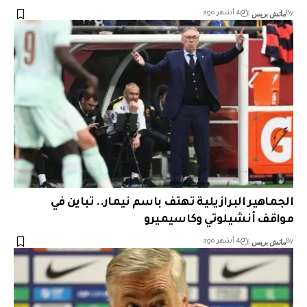
ماتش بريس
By
4 أشهر ago
الجماهير البرازيلية تهتف باسم نيمار.. تباين في
مواقف أنشيلوتي وكاسيميرو
ماتش بريس
By
4 أشهر ago