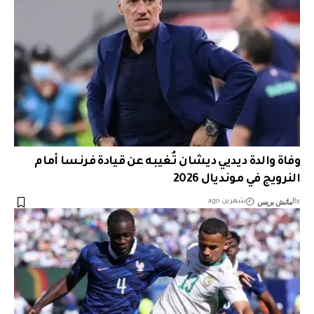
وفاة والدة ديديي ديشان تُغيبه عن قيادة فرنسا أمام
النرويج في مونديال 2026
ماتش بريس
By
شهرين ago