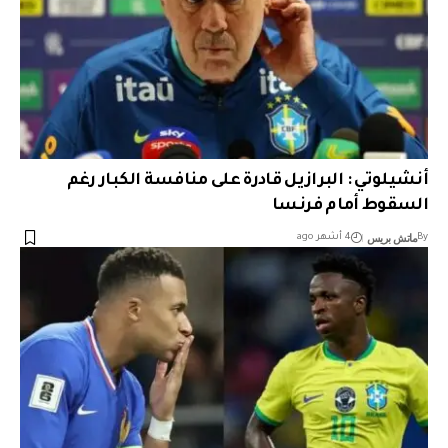
أنشيلوتي : البرازيل قادرة على منافسة الكبار رغم
السقوط أمام فرنسا
ماتش بريس
By
4 أشهر ago