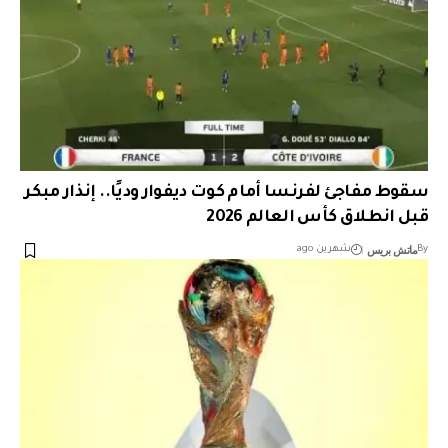
سقوط مفاجئ لفرنسا أمام كوت ديفوار وديًا.. إنذار مبكر
قبل انطلاق كأس العالم 2026
ماتش بريس
By
شهرين ago