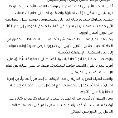
° مراسل موقع ماتش بريس : بضر بنعيش
أعلن الاتحاد الأوروبي لكرة القدم عن توقيف اللاعب الأرجنتيني جانلويكا
بريستياني بشكل مؤقت لمباراة واحدة، وذلك على خلفية ادعاءات
تتعلق بسلوك تمييزي تجاه البرازيلي فينيسيوس جونيور خلال المواجهة
التي جمعت بنفيكا بـ ريال مدريد في ذهاب الملحق المؤهل إلى دور الـ16
من دوري أبطال أوروبا.
وجاء هذا القرار عقب تكليف مفتش الأخلاقيات والانضباط بالتحقيق في
الحادثة، حيث خلص التقرير الأولي إلى ضرورة فرض عقوبة إيقاف مؤقت
إلى حين استكمال الإجراءات التأديبية.
وأوضحت لجنة الرقابة والأخلاقيات والانضباط أن العقوبة ستُطبق على
أقرب مباراة يكون اللاعب مؤهلاً للمشاركة فيها، ما يعني غيابه عن لقاء
الإياب المرتقب بين الفريقين.
وأكدت الهيئة الكروية القارية أن هذا الإيقاف لا يُعد قراراً نهائياً، بل إجراءً
احترازياً ريثما تُستكمل التحقيقات، مع احتمال صدور عقوبات إضافية
لاحقاً بناءً على نتائجها.
ومن المقرر أن تُجرى مباراة العودة مساء الأربعاء 25 فبراير 2026 على
أرضية ملعب سانتياغو بيرنابيو، حيث يسعى الفريقان لحسم بطاقة
التأهل إلى الدور ثمن النهائي.