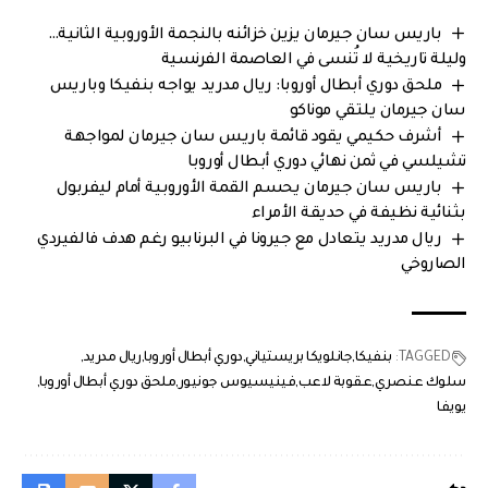
باريس سان جيرمان يزين خزائنه بالنجمة الأوروبية الثانية…
وليلة تاريخية لا تُنسى في العاصمة الفرنسية
ملحق دوري أبطال أوروبا: ريال مدريد يواجه بنفيكا وباريس
سان جيرمان يلتقي موناكو
أشرف حكيمي يقود قائمة باريس سان جيرمان لمواجهة
تشيلسي في ثمن نهائي دوري أبطال أوروبا
باريس سان جيرمان يحسم القمة الأوروبية أمام ليفربول
بثنائية نظيفة في حديقة الأمراء
ريال مدريد يتعادل مع جيرونا في البرنابيو رغم هدف فالفيردي
الصاروخي
TAGGED:
بنفيكا
جانلويكا بريستياني
دوري أبطال أوروبا
ريال مدريد
سلوك عنصري
عقوبة لاعب
فينيسيوس جونيور
ملحق دوري أبطال أوروبا
يويفا