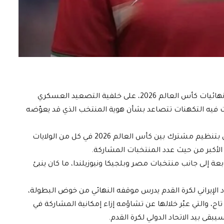
تتزايد الشكوك حول مشاركة المنتخب الإيراني في نهائيات كأس العالم 2026، على خلفية التصعيد العسكري
دأت فيه التكهنات تتصاعد بشأن هوية المنتخب الذي قد يعوّضه
ومن المنتظر أن تُقام البطولة صيف العام المقبل بتنظيم مشترك بين كأس العالم 2026 في كل من الولايات
الأكبر من حيث عدد المنتخبات المشاركة.
ة إلى جانب منتخبات مصر وبلجيكا ونيوزيلندا، ما كان ينبئ
اد الإيراني لكرة القدم يدرس موقفه النهائي من خوض البطولة،
ج، والتي عبّر خلالها عن تشاؤمه إزاء إمكانية المشاركة في
يبقى بيد الاتحاد الدولي لكرة القدم.