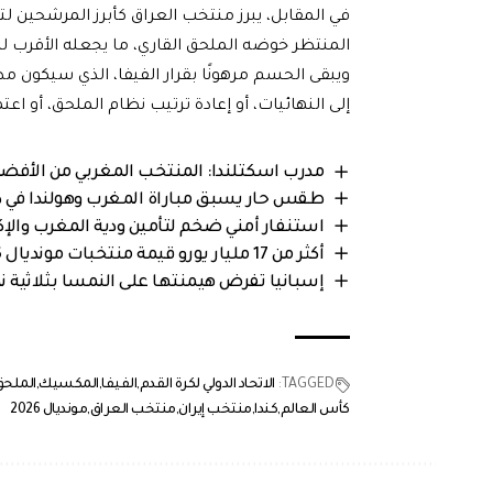
في المقابل، يبرز منتخب العراق كأبرز المرشحين لت
المنتظر خوضه الملحق القاري، ما يجعله الأقرب ل
ويبقى الحسم مرهونًا بقرار الفيفا، الذي سيكون م
إلى النهائيات، أو إعادة ترتيب نظام الملحق، أو اعت
مدرب اسكتلندا: المنتخب المغربي من الأفضل 
طقس حار يسبق مباراة المغرب وهولندا في دور الـ 32 من كأس العا
استنفار أمني ضخم لتأمين ودية المغرب والإكو
أكثر من 17 مليار يورو قيمة منتخبات مونديال 2026.. فرنسا في الصدارة والمغرب يتزعم العرب
إسبانيا تفرض هيمنتها على النمسا بثلاثية نظيف
TAGGED:
الاتحاد الدولي لكرة القدم
الفيفا
المكسيك
الملحق
كأس العالم
كندا
منتخب إيران
منتخب العراق
مونديال 2026