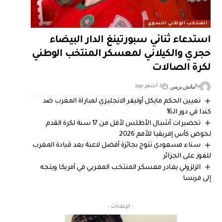
المنتخب الوطني النسوي
استدعاء ثنائي سبورتينغ الدار البيضاء
حجري والكيلاني لمعسكر المنتخب الوطني
لكرة الصالات
ماتش بريس
By
3 أشهر ago
تعيين الحكم مايكل أوليفر الانجليزي لمباراة المغرب ضد
كندا في دور الـ16
تحضيرات أشبال الأطلس لأقل من 17 سنة لكرة القدم
لخوض كأس إفريقيا للأمم 2026
سناء مسعودي تتوج بجائزة أفضل لاعبة بعد قيادة المغرب
للفوز على الجزائر
الزلزولي يغادر معسكر المنتخب المغربي في أمريكا ويتجه
إلى فرنسا
- الإعلانات -