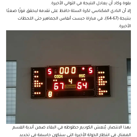
بقوة وكاد أن يعادل النتيجة في الثواني الأخيرة.
إلا أن النادي المكناسي لكرة السلة حافظ على تقدمه ليحقق فوزًا صعبًا
بنتيجة (67-64)، في مباراة حبست أنفاس الجماهير حتى اللحظات
الأخيرة.
بهذا الانتصار، يُنعش الكوديم حظوظه في البقاء ضمن أندية القسم
الممتاز، في انتظار الجولة الأخيرة التي ستكون حاسمة في تحديد