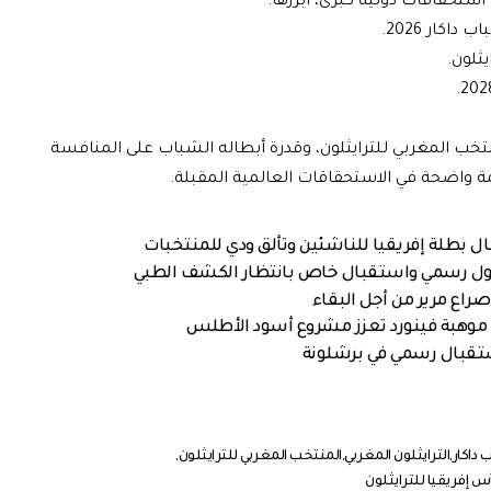
استحقاقات دولية كبرى، أبرزها:
اكار 2026.
ثلون.
نتخب المغربي للترايثلون، وقدرة أبطاله الشباب على المنافسة
ة واضحة في الاستحقاقات العالمية المقبلة.
وصول رسمي واستقبال خاص بانتظار الكشف الطبي
راع مرير من أجل البقاء
. موهبة فينورد تعزز مشروع أسود الأطلس
استقبال رسمي في برشلونة
 داكار
الترايثلون المغربي
المنتخب المغربي للترايثلون
س إفريقيا للترايثلون