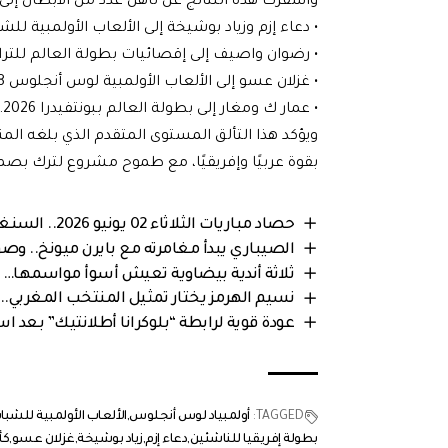
وأسفرت هذه النتائج عن تأهل عدد من الأبطال إلى 
• دعاء إزم وزياد بوشيخة إلى الألعاب الأولمبية للشباب د
• رضوان واصيف إلى إقصائيات بطولة العالم للتراي
• غزلان عسو إلى الألعاب الأولمبية لوس أنجلوس 2028.
• عمار ك ومغار إلى بطولة العالم ببونتفيدرا 2026.
ويؤكد هذا التألق المستوى المتقدم الذي بلغه الم
بقوة عربيًا وإفريقيًا، مع طموح مشروع لترك بصم
حصاد مباريات الثلاثاء 02 يونيو 2026.. السنغال بطلة إفريقيا للناشئين وتألق ودي للمنتخبات
الصيباري يبدأ مغامرته مع بايرن ميونخ.. 
ثلاثة أندية بيضاوية تعيش أسوأ مواسمها… ص
نسيم الهرمز يختار تمثيل المنتخب المغربي.
عودة قوية لرابطة “بلوكرانا أطلانتيك” بعد 
TAGGED:
أولمبياد لوس أنجلوس
الألعاب الأولمبية للشباب
بطولة إفريقيا للناشئين
دعاء إزم
زياد بوشيخة
غزلان عسو
كأ