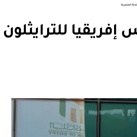
لالة المصرية
إفريقيا للترايثلون ب