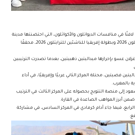
افتًا في منافسات الديواتلون والأكواثلون، التي احتضنتها مدينة
الجلالة بمصر، ضمن فعاليات كأس إفريقيا للترايثلون 2026 وبطولة إفريقيا للناشئين للترايثلون 2026، محققًا
غزلان عسو بإحرازها ميداليتين ذهبيتين، بعدما تصدرت الترتيبين
.
يتين فضيتين، محتلة المركز الثاني عربيًا وإفريقيًا، في أداء
ة بالمغرب.
د إلى منصة التتويج بحصوله على المركز الثالث في الترتيب
نته ضمن أبرز المواهب الصاعدة في القارة.
الرابع، فيما جاء آدام كرمادي في المركز السادس، في مشاركة
ع.