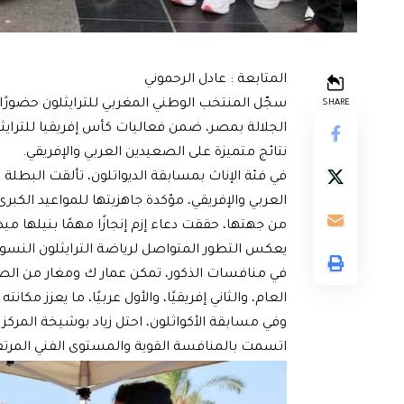
المتابعة : عادل الرحموني
سجّل المنتخب الوطني المغربي للترايثلون حضورًا ل
SHARE
نتائج متميزة على الصعيدين العربي والإفريقي.
في فئة الإناث بمسابقة الديواتلون، تألقت البطلة 
العربي والإفريقي، مؤكدة جاهزيتها للمواعيد الكبرى
من جهتها، حققت دعاء إزم إنجازًا مهمًا بنيلها ميدال
يعكس التطور المتواصل لرياضة الترايثلون النسوي
في منافسات الذكور، تمكن عمار ك ومغار من الصعو
العام، والثاني إفريقيًا، والأول عربيًا، ما يعزز مكا
وفي مسابقة الأكواثلون، احتل زياد بوشيخة المركز 
اتسمت بالمنافسة القوية والمستوى الفني المرتف