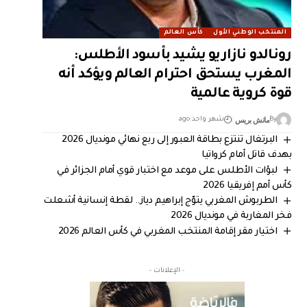
المنتخب الوطني الأول
كأس العالم
رونالدو نازاريو يشيد بأسود الأطلس:
المغرب يستحق احترام العالم ويؤكد أنه
قوة كروية عالمية
ماتش بريس
By
شهر واحد ago
البرتغال تنتزع بطاقة العبور إلى ربع نهائي مونديال 2026
بهدف قاتل أمام كرواتيا
لبؤات الأطلس على موعد مع اختبار قوي أمام الجزائر في
كأس أمم إفريقيا 2026
الطربوش المغربي يتوّج إبراهيم دياز.. لقطة إنسانية أشعلت
فخر المغاربة في مونديال 2026
اختيار مقر إقامة المنتخب المغربي في كأس العالم 2026
- الإعلانات -