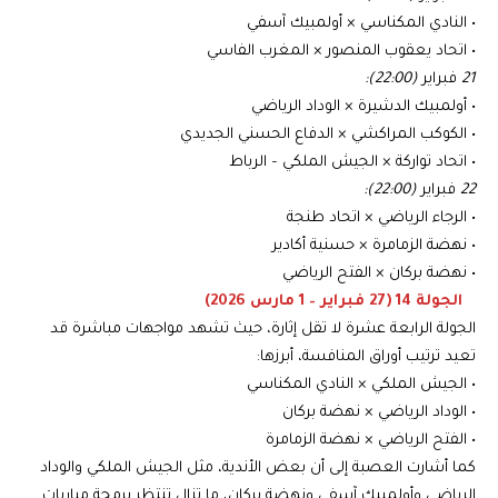
• النادي المكناسي × أولمبيك آسفي
• اتحاد يعقوب المنصور × المغرب الفاسي
21
فبراير
(22:00):
• أولمبيك الدشيرة × الوداد الرياضي
• الكوكب المراكشي × الدفاع الحسني الجديدي
• اتحاد تواركة × الجيش الملكي – الرباط
22
فبراير
(22:00):
• الرجاء الرياضي × اتحاد طنجة
• نهضة الزمامرة × حسنية أكادير
• نهضة بركان × الفتح الرياضي
الجولة 14 (27 فبراير – 1 مارس 2026)
الجولة الرابعة عشرة لا تقل إثارة، حيث تشهد مواجهات مباشرة قد
تعيد ترتيب أوراق المنافسة، أبرزها:
• الجيش الملكي × النادي المكناسي
• الوداد الرياضي × نهضة بركان
• الفتح الرياضي × نهضة الزمامرة
كما أشارت العصبة إلى أن بعض الأندية، مثل الجيش الملكي والوداد
الرياضي وأولمبيك آسفي ونهضة بركان، ما تزال تنتظر برمجة مباريات