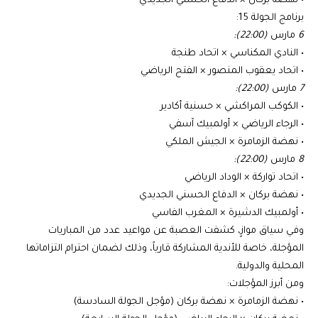
• نهضة بركان × الدفاع الحسني الجديدي
برنامج الجولة 15:
6
مارس
(22:00):
• النادي المكناسي × اتحاد طنجة
• اتحاد يعقوب المنصور × الفتح الرياضي
7
مارس
(22:00):
• الكوكب المراكشي × حسنية أكادير
• الرجاء الرياضي × أولمبيك آسفي
• نهضة الزمامرة × الجيش الملكي
8
مارس
(22:00):
• اتحاد تواركة × الوداد الرياضي
• نهضة بركان × الدفاع الحسني الجديدي
• أولمبيك الدشيرة × المغرب الفاسي
وفي سياق موازٍ، كشفت العصبة عن مواعيد عدد من المباريات
المؤجلة، خاصة للأندية المشاركة قارياً، وذلك لضمان احترام التزاماتها
المحلية والدولية.
ومن أبرز المؤجلات:
• نهضة الزمامرة × نهضة بركان (مؤجل الجولة السادسة)