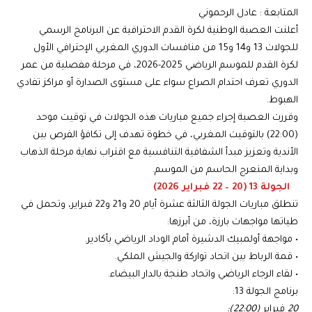
المتابعة : عادل الرحموني
أعلنت العصبة الوطنية لكرة القدم الاحترافية عن البرنامج الرسمي
للجولات 13 و14 و15 من منافسات الدوري المغربي الإحترافي الأول
لكرة القدم للموسم الرياضي 2025-2026، في مرحلة مفصلية من عمر
الدوري تعرف احتدام الصراع سواء على مستوى الصدارة أو مراكز تفادي
الهبوط.
وقررت العصبة إجراء جميع مباريات هذه الجولات في توقيت موحد
(22:00) بالتوقيت المغربي، في خطوة تهدف إلى تكافؤ الفرص بين
الأندية وتعزيز مبدأ الشفافية التنافسية مع اقتراب نهاية مرحلة الذهاب
وبداية المنعرج الحاسم من الموسم.
الجولة 13 (20 – 22 فبراير 2026)
تنطلق مباريات الجولة الثالثة عشرة أيام 20 و21 و22 فبراير، وتحمل في
طياتها مواجهات بارزة، من أبرزها:
• مواجهة أولمبيك الدشيرة أمام الوداد الرياضي بأكادير.
• قمة الرباط بين اتحاد تواركة والجيش الملكي.
• لقاء الرجاء الرياضي واتحاد طنجة بالدار البيضاء.
برنامج الجولة 13:
20
فبراير
(22:00):