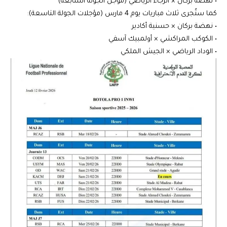
• نهضة بركان × الرجاء الرياضي (مؤجل الجولة السابعة)
كما ستُجرى ثلاث مباريات يوم 4 مارس (مؤجلات الجولة التاسعة):
• نهضة بركان × حسنية أكادير
• الكوكب المراكشي × أولمبيك آسفي
• الوداد الرياضي × الجيش الملكي