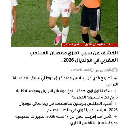
المنتخب الوطني الأول
كأس العالم
الكشف عن سبب تمزق قمصان المنتخب
المغربي في مونديال 2026..
ماتش بريس
By
شهر واحد ago
تصريح قوي من سايس عميد فريق الوطني سابق بعد مباراة
البرازيل
سكينة أوزراوي: هدفنا بلوغ مونديال البرازيل ومواصلة كتابة
تاريخ الكرة النسوية المغربية
أسود الأطلس يترقبون منافسهم في ربع نهائي مونديال
2026.. فرنسا أو باراغواي في انتظار الحسم
كأس أمم إفريقيا لأقل من 17 سنة 2026: تغييرات تنظيمية
جديدة لتعزيز التنافس القاري