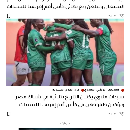
السنغال ويبلغن ربع نهائي كأس أمم إفريقيا للسيدات
3 أيام ago
المنتخب الوطني النسوي
كرة القدم النسوية
سيدات ملاوي يكتبن التاريخ بثلاثية في شباك مصر
ويؤكدن طموحهن في كأس أمم إفريقيا للسيدات
5 أيام ago
- برعاية -