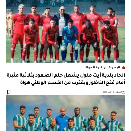
البطولة الوطنية للهواة
اتحاد بلدية أيت ملول يشعل حلم الصعود بثلاثية مثيرة
أمام فتح الناظور ويقترب من القسم الوطني هواة
شهر واحد ago