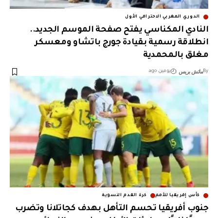
الدوري المغربي الاحترافي الأول
النادي المكناسي يفتح صفحة الموسم الجديد..
انطلاقة رسمية بقيادة جورج باتشاو ومعسكر
مغلق بالمحمدية
ماتش بريس
By
يومين ago
كأس إفريقيا للأمم
كرة القدم النسوية
جنوب أفريقيا تحسم التأهل بهدف كجاتلانا وتضرب