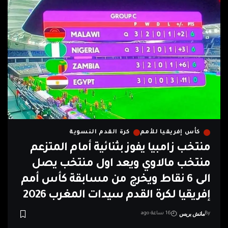
كأس إفريقيا للأمم
كرة القدم النسوية
منتخب زامبيا يفوز بثنائية أمام المتزعم
منتخب مالاوي ويعد اول منتخب يصل
الى 6 نقاط ويخرج من مسابقة كأس أمم
إفريقيا لكرة القدم سيدات المغرب 2026
ماتش بريس
By
16 ساعة ago