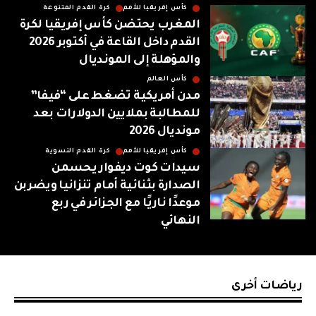
كأس إفريقيا للأمم
كرة القدم المتنوعة
المغرب يحتضن كأس إفريقيا لكرة
القدم داخل القاعة في أكتوبر 2026
والمؤهلة إلى المونديال
كأس العالم
مدن أمريكية تضغط على “فيفا”
للمطالبة بملايين الدولارات بعد
مونديال 2026
كأس إفريقيا للأمم
كرة القدم النسوية
سيدات كوت ديفوار يحسمن
الصدارة بثنائية أمام تنزانيا ويضربن
موعدًا ناريًا مع الجزائر في ربع
النهائي
رياضات أخرى