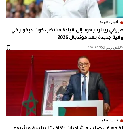
أخبار متنوعة
هيرفي رينارد يعود إلى قيادة منتخب كوت ديفوار في
ولاية جديدة بعد مونديال 2026
ماتش بريس
By
يومين ago
كأس العالم
لقجع في صلب مشاورات “كاف” لدراسة مشروع