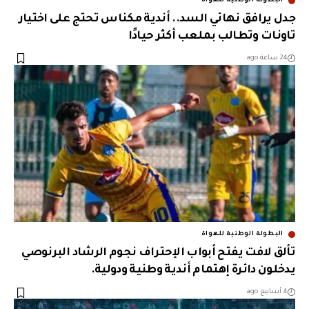
البطولة الوطنية للهواة
جدل يرافق نهائي السد.. أندية مكناس تحتج على اختيار
تاونات وتطالب بملعب أكثر حيادًا
24 ساعة ago
البطولة الوطنية للهواة
تألق لافت يفتح أبواب الإحتراف نجوم الرشاد البرنوصي
يدخلون دائرة إهتمام أندية وطنية ودولية.
4 أسابيع ago