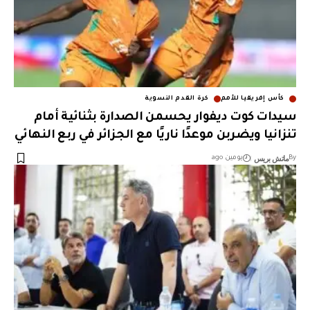
كأس إفريقيا للأمم
كرة القدم النسوية
سيدات كوت ديفوار يحسمن الصدارة بثنائية أمام
تنزانيا ويضربن موعدًا ناريًا مع الجزائر في ربع النهائي
ماتش بريس
By
يومين ago