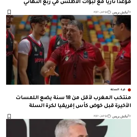
موعدًا ناريًا مع لبؤات الأطلس في ربع النهائي
ماتش بريس
By
يومين ago
كرة السلة
منتخب المغرب لأقل من 18 سنة يضع اللمسات
الأخيرة قبل خوض كأس إفريقيا لكرة السلة
ماتش بريس
By
يومين ago